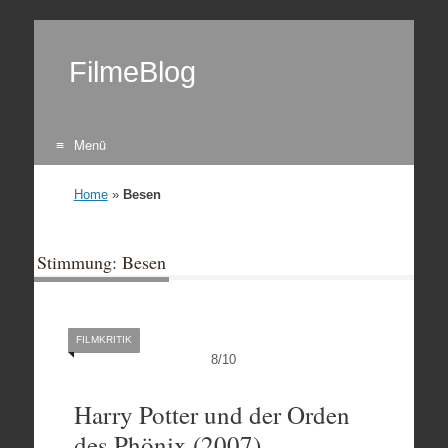
FilmeBlog
Menü
Zum Inhalt springen
Home
»
Besen
Stimmung: Besen
FILMKRITIK
8
/
10
Harry Potter und der Orden
des Phönix (2007)