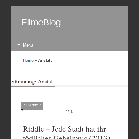
FilmeBlog
Menü
Zum Inhalt springen
Home
»
Anstalt
Stimmung: Anstalt
FILMKRITIK
4
/
10
Riddle – Jede Stadt hat ihr
tödliches Geheimnis (2013)