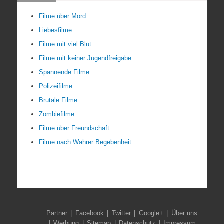
Filme über Mord
Liebesfilme
Filme mit viel Blut
Filme mit keiner Jugendfreigabe
Spannende Filme
Polizeifilme
Brutale Filme
Zombiefilme
Filme über Freundschaft
Filme nach Wahrer Begebenheit
Partner
Facebook
Twitter
Google+
Über uns
Werbung
Sitemap
Datenschutz
Impressum