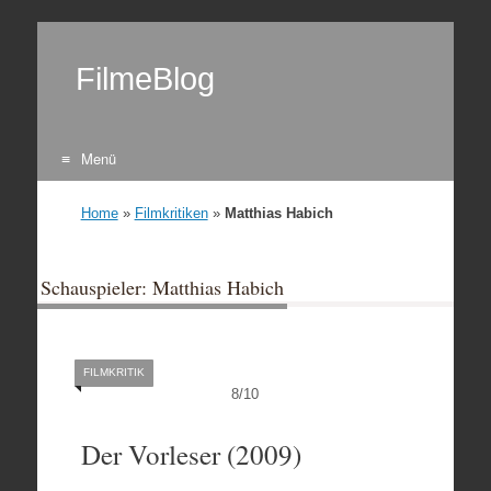
FilmeBlog
Menü
Zum Inhalt springen
Home
»
Filmkritiken
»
Matthias Habich
Schauspieler: Matthias Habich
FILMKRITIK
8
/
10
Der Vorleser (2009)