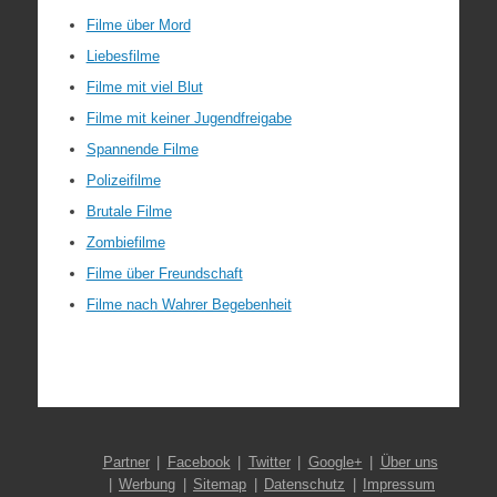
Filme über Mord
Liebesfilme
Filme mit viel Blut
Filme mit keiner Jugendfreigabe
Spannende Filme
Polizeifilme
Brutale Filme
Zombiefilme
Filme über Freundschaft
Filme nach Wahrer Begebenheit
Partner
Facebook
Twitter
Google+
Über uns
Werbung
Sitemap
Datenschutz
Impressum