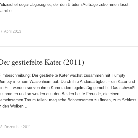
Polizeichef sogar abgesegnet, der den Brüdern Aufträge zukommen lässt,
damit er…
7. April 2013
Der gestiefelte Kater (2011)
Filmbeschreibung: Der gestiefelte Kater wächst zusammen mit Humpty
umpty in einem Waisenheim auf. Durch ihre Andersartigkeit – ein Kater und
ein Ei – werden sie von ihren Kameraden regelmäßig gemobbt. Das schweißt
zusammen und so werden aus den Beiden beste Freunde, die einen
gemeinsamen Traum teilen: magische Bohnensamen zu finden, zum Schloss
in den Wolken…
18. Dezember 2011