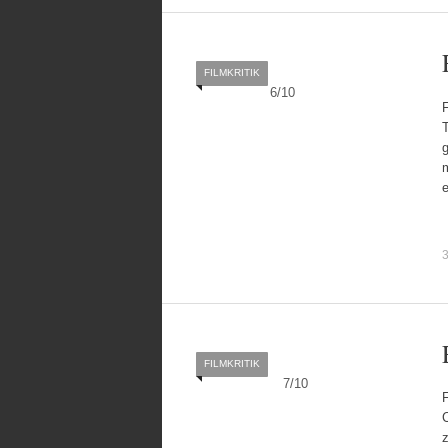
FILMKRITIK
6
/
10
T
m
3
FILMKRITIK
7
/
10
F
z