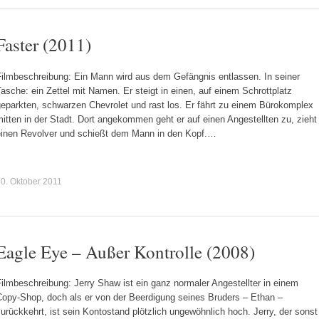
Faster (2011)
Filmbeschreibung: Ein Mann wird aus dem Gefängnis entlassen. In seiner
asche: ein Zettel mit Namen. Er steigt in einen, auf einem Schrottplatz
geparkten, schwarzen Chevrolet und rast los. Er fährt zu einem Bürokomplex
itten in der Stadt. Dort angekommen geht er auf einen Angestellten zu, zieht
einen Revolver und schießt dem Mann in den Kopf.…
0. Oktober 2011
Eagle Eye – Außer Kontrolle (2008)
ilmbeschreibung: Jerry Shaw ist ein ganz normaler Angestellter in einem
Copy-Shop, doch als er von der Beerdigung seines Bruders – Ethan –
urückkehrt, ist sein Kontostand plötzlich ungewöhnlich hoch. Jerry, der sonst