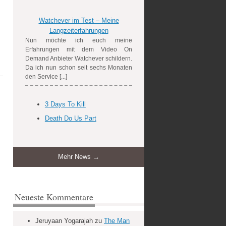
Watchever im Test – Meine
Langzeiterfahrungen
Nun möchte ich euch meine
Erfahrungen mit dem Video On
Demand Anbieter Watchever schildern.
Da ich nun schon seit sechs Monaten
den Service [...]
3 Days To Kill
Death Do Us Part
Mehr News →
Neueste Kommentare
Jeruyaan Yogarajah
zu
The Man