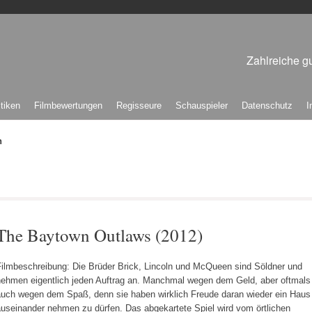
Zahlreiche gu
itiken
Filmbewertungen
Regisseure
Schauspieler
Datenschutz
I
n
The Baytown Outlaws (2012)
Filmbeschreibung: Die Brüder Brick, Lincoln und McQueen sind Söldner und
nehmen eigentlich jeden Auftrag an. Manchmal wegen dem Geld, aber oftmals
auch wegen dem Spaß, denn sie haben wirklich Freude daran wieder ein Haus
auseinander nehmen zu dürfen. Das abgekartete Spiel wird vom örtlichen