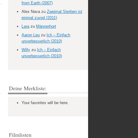
from Earth (2007)
Alex Nava
zu
Zweimal Sterben ist
einmal zuviel (2011)
Lara
zu
Männerhort
Aaron Leu
zu
Ich – Einfach
unverbesserlich (2010)
Willy
zu
Ich – Einfach
unverbesserlich (2010)
Deine Merkliste:
Your favorites will be here.
Filmlisten