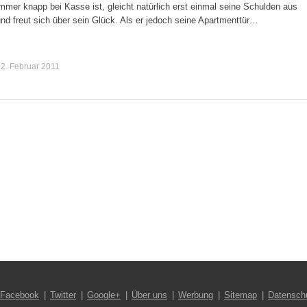
mmer knapp bei Kasse ist, gleicht natürlich erst einmal seine Schulden aus
nd freut sich über sein Glück. Als er jedoch seine Apartmenttür…
2. Februar 2011
Facebook
Twitter
Google+
Über uns
Werbung
Sitemap
Datensch