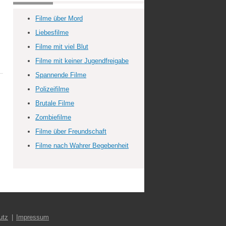
Filme über Mord
Liebesfilme
Filme mit viel Blut
Filme mit keiner Jugendfreigabe
Spannende Filme
Polizeifilme
Brutale Filme
Zombiefilme
Filme über Freundschaft
Filme nach Wahrer Begebenheit
utz
Impressum