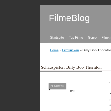
FilmeBlog
Zum Inhalt springen
Startseite
Top Filme
Genre
Filmkr
Home
»
Filmkritiken
»
Billy Bob Thornto
Schauspieler: Billy Bob Thornton
FILMKRITIK
8
/
10