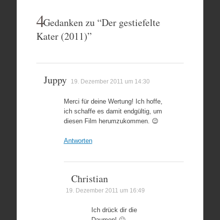
4
Gedanken zu “
Der gestiefelte
Kater (2011)
”
Juppy
19. Dezember 2011 um 14:30
Merci für deine Wertung! Ich hoffe,
ich schaffe es damit endgültig, um
diesen Film herumzukommen. 😉
Antworten
Christian
19. Dezember 2011 um 16:49
Ich drück dir die
Daumen! 🙂