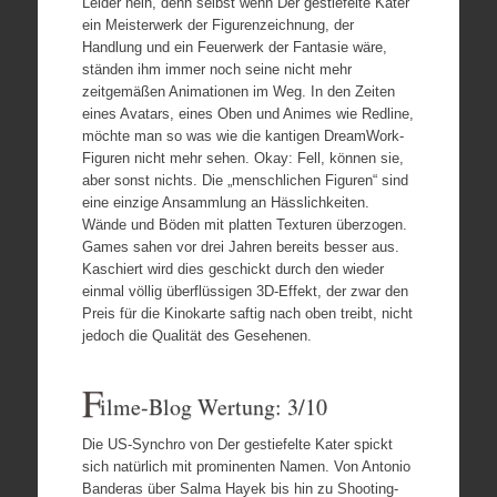
Leider nein, denn selbst wenn Der gestiefelte Kater
ein Meisterwerk der Figurenzeichnung, der
Handlung und ein Feuerwerk der Fantasie wäre,
ständen ihm immer noch seine nicht mehr
zeitgemäßen Animationen im Weg. In den Zeiten
eines Avatars, eines Oben und Animes wie Redline,
möchte man so was wie die kantigen DreamWork-
Figuren nicht mehr sehen. Okay: Fell, können sie,
aber sonst nichts. Die „menschlichen Figuren“ sind
eine einzige Ansammlung an Hässlichkeiten.
Wände und Böden mit platten Texturen überzogen.
Games sahen vor drei Jahren bereits besser aus.
Kaschiert wird dies geschickt durch den wieder
einmal völlig überflüssigen 3D-Effekt, der zwar den
Preis für die Kinokarte saftig nach oben treibt, nicht
jedoch die Qualität des Gesehenen.
F
ilme-Blog Wertung: 3/10
Die US-Synchro von Der gestiefelte Kater spickt
sich natürlich mit prominenten Namen. Von Antonio
Banderas über Salma Hayek bis hin zu Shooting-