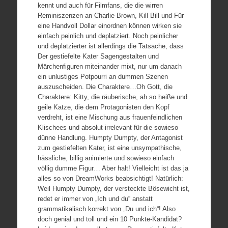
kennt und auch für Filmfans, die die wirren
Reminiszenzen an Charlie Brown, Kill Bill und Für
eine Handvoll Dollar einordnen können wirken sie
einfach peinlich und deplatziert. Noch peinlicher
und deplatzierter ist allerdings die Tatsache, dass
Der gestiefelte Kater Sagengestalten und
Märchenfiguren miteinander mixt, nur um danach
ein unlustiges Potpourri an dummen Szenen
auszuscheiden. Die Charaktere…Oh Gott, die
Charaktere: Kitty, die räuberische, ah so heiße und
geile Katze, die dem Protagonisten den Kopf
verdreht, ist eine Mischung aus frauenfeindlichen
Klischees und absolut irrelevant für die sowieso
dünne Handlung. Humpty Dumpty, der Antagonist
zum gestiefelten Kater, ist eine unsympathische,
hässliche, billig animierte und sowieso einfach
völlig dumme Figur… Aber halt! Vielleicht ist das ja
alles so von DreamWorks beabsichtigt! Natürlich:
Weil Humpty Dumpty, der versteckte Bösewicht ist,
redet er immer von „Ich und du“ anstatt
grammatikalisch korrekt von „Du und ich“! Also
doch genial und toll und ein 10 Punkte-Kandidat?