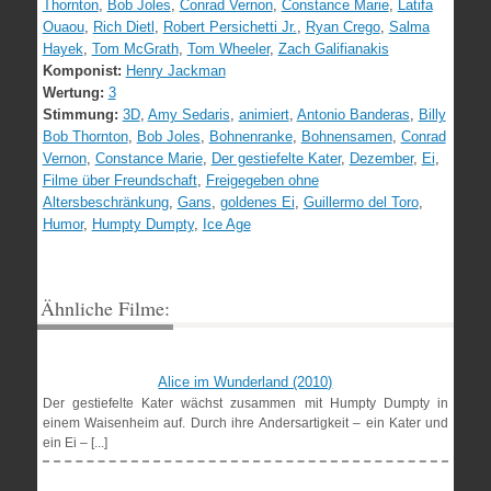
Thornton
,
Bob Joles
,
Conrad Vernon
,
Constance Marie
,
Latifa
Ouaou
,
Rich Dietl
,
Robert Persichetti Jr.
,
Ryan Crego
,
Salma
Hayek
,
Tom McGrath
,
Tom Wheeler
,
Zach Galifianakis
Komponist:
Henry Jackman
Wertung:
3
Stimmung:
3D
,
Amy Sedaris
,
animiert
,
Antonio Banderas
,
Billy
Bob Thornton
,
Bob Joles
,
Bohnenranke
,
Bohnensamen
,
Conrad
Vernon
,
Constance Marie
,
Der gestiefelte Kater
,
Dezember
,
Ei
,
Filme über Freundschaft
,
Freigegeben ohne
Altersbeschränkung
,
Gans
,
goldenes Ei
,
Guillermo del Toro
,
Humor
,
Humpty Dumpty
,
Ice Age
Ähnliche Filme:
Alice im Wunderland (2010)
Der gestiefelte Kater wächst zusammen mit Humpty Dumpty in
einem Waisenheim auf. Durch ihre Andersartigkeit – ein Kater und
ein Ei – [...]