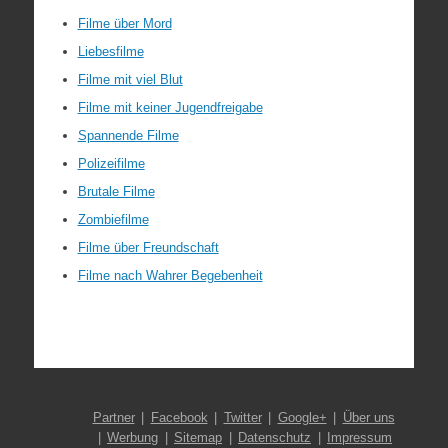
Filme über Mord
Liebesfilme
Filme mit viel Blut
Filme mit keiner Jugendfreigabe
Spannende Filme
Polizeifilme
Brutale Filme
Zombiefilme
Filme über Freundschaft
Filme nach Wahrer Begebenheit
Partner
Facebook
Twitter
Google+
Über uns
Werbung
Sitemap
Datenschutz
Impressum