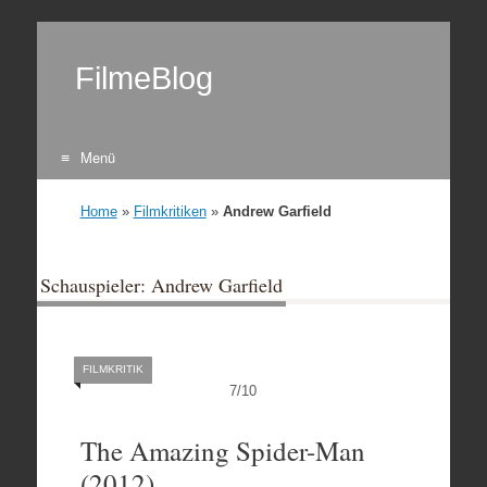
FilmeBlog
Menü
Zum Inhalt springen
Home
»
Filmkritiken
»
Andrew Garfield
Schauspieler: Andrew Garfield
FILMKRITIK
7
/
10
The Amazing Spider-Man
(2012)