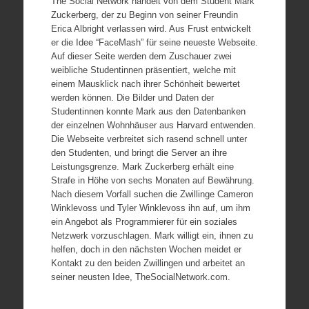
The Social Network handelt von dem Student Mark
Zuckerberg, der zu Beginn von seiner Freundin
Erica Albright verlassen wird. Aus Frust entwickelt
er die Idee “FaceMash” für seine neueste Webseite.
Auf dieser Seite werden dem Zuschauer zwei
weibliche Studentinnen präsentiert, welche mit
einem Mausklick nach ihrer Schönheit bewertet
werden können. Die Bilder und Daten der
Studentinnen konnte
Mark aus den Datenbanken
der einzelnen Wohnhäuser aus Harvard entwenden.
Die Webseite verbreitet sich rasend schnell unter
den Studenten, und bringt die Server an ihre
Leistungsgrenze. Mark Zuckerberg erhält eine
Strafe in Höhe von sechs Monaten auf Bewährung.
Nach diesem Vorfall suchen die Zwillinge Cameron
Winklevoss und Tyler Winklevoss ihn auf, um ihm
ein Angebot als Programmierer für ein soziales
Netzwerk vorzuschlagen. Mark willigt ein, ihnen zu
helfen, doch in den nächsten Wochen meidet er
Kontakt zu den beiden Zwillingen und arbeitet an
seiner neusten Idee, TheSocialNetwork.com.