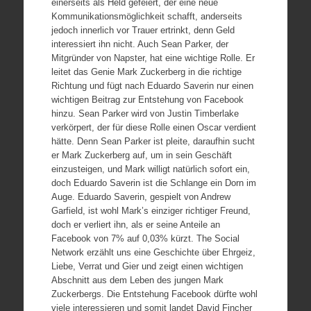
einerseits als Held gefeiert, der eine neue
Kommunikationsmöglichkeit schafft, anderseits
jedoch innerlich vor Trauer ertrinkt, denn Geld
interessiert ihn nicht. Auch Sean Parker, der
Mitgründer von Napster, hat eine wichtige Rolle. Er
leitet das Genie Mark Zuckerberg in die richtige
Richtung und fügt nach Eduardo Saverin nur einen
wichtigen Beitrag zur Entstehung von Facebook
hinzu. Sean Parker wird von Justin Timberlake
verkörpert, der für diese Rolle einen Oscar verdient
hätte. Denn Sean Parker ist pleite, daraufhin sucht
er Mark Zuckerberg auf, um in sein Geschäft
einzusteigen, und Mark willigt natürlich sofort ein,
doch Eduardo Saverin ist die Schlange ein Dorn im
Auge. Eduardo Saverin, gespielt von Andrew
Garfield, ist wohl Mark’s einziger richtiger Freund,
doch er verliert ihn, als er seine Anteile an
Facebook von 7% auf 0,03% kürzt. The Social
Network erzählt uns eine Geschichte über Ehrgeiz,
Liebe, Verrat und Gier und zeigt einen wichtigen
Abschnitt aus dem Leben des jungen Mark
Zuckerbergs. Die Entstehung Facebook dürfte wohl
viele interessieren und somit landet David Fincher