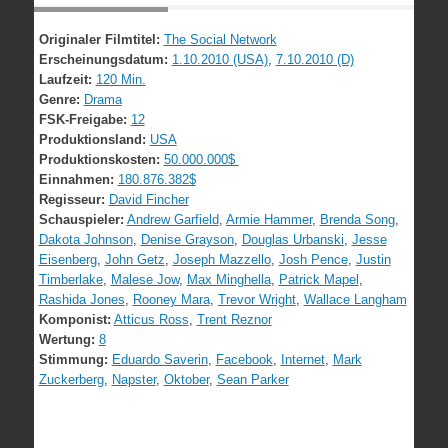
Originaler Filmtitel:
The Social Network
Erscheinungsdatum:
1.10.2010 (USA)
,
7.10.2010 (D)
Laufzeit:
120 Min.
Genre:
Drama
FSK-Freigabe:
12
Produktionsland:
USA
Produktionskosten:
50.000.000$
Einnahmen:
180.876.382$
Regisseur:
David Fincher
Schauspieler:
Andrew Garfield
,
Armie Hammer
,
Brenda Song
,
Dakota Johnson
,
Denise Grayson
,
Douglas Urbanski
,
Jesse
Eisenberg
,
John Getz
,
Joseph Mazzello
,
Josh Pence
,
Justin
Timberlake
,
Malese Jow
,
Max Minghella
,
Patrick Mapel
,
Rashida Jones
,
Rooney Mara
,
Trevor Wright
,
Wallace Langham
Komponist:
Atticus Ross
,
Trent Reznor
Wertung:
8
Stimmung:
Eduardo Saverin
,
Facebook
,
Internet
,
Mark
Zuckerberg
,
Napster
,
Oktober
,
Sean Parker