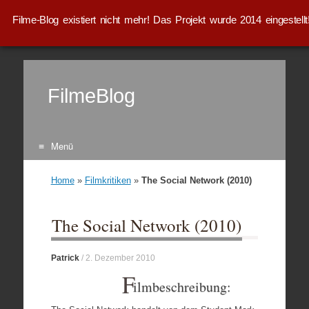
Filme-Blog existiert nicht mehr! Das Projekt wurde 2014 eingestellt
FilmeBlog
Menü
Zum Inhalt springen
Home
»
Filmkritiken
»
The Social Network (2010)
The Social Network (2010)
Patrick
/
2. Dezember 2010
F
ilmbeschreibung: