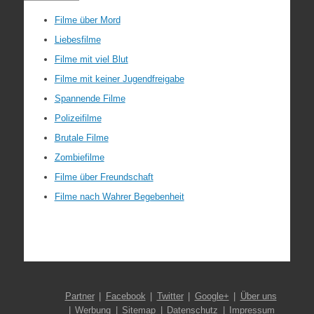
Filme über Mord
Liebesfilme
Filme mit viel Blut
Filme mit keiner Jugendfreigabe
Spannende Filme
Polizeifilme
Brutale Filme
Zombiefilme
Filme über Freundschaft
Filme nach Wahrer Begebenheit
Partner
Facebook
Twitter
Google+
Über uns
Werbung
Sitemap
Datenschutz
Impressum