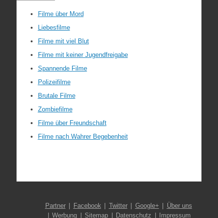
Filme über Mord
Liebesfilme
Filme mit viel Blut
Filme mit keiner Jugendfreigabe
Spannende Filme
Polizeifilme
Brutale Filme
Zombiefilme
Filme über Freundschaft
Filme nach Wahrer Begebenheit
Partner
Facebook
Twitter
Google+
Über uns
Werbung
Sitemap
Datenschutz
Impressum