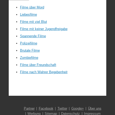
Filme über Mord
Liebesfilme
Filme mit viel Blut
Filme mit keiner Jugendfreigabe
Spannende Filme
Polizeifilme
Brutale Filme
Zombiefilme
Filme über Freundschaft
Filme nach Wahrer Begebenheit
Partner
Facebook
Twitter
Google+
Über uns
Werbung
Sitemap
Datenschutz
Impressum