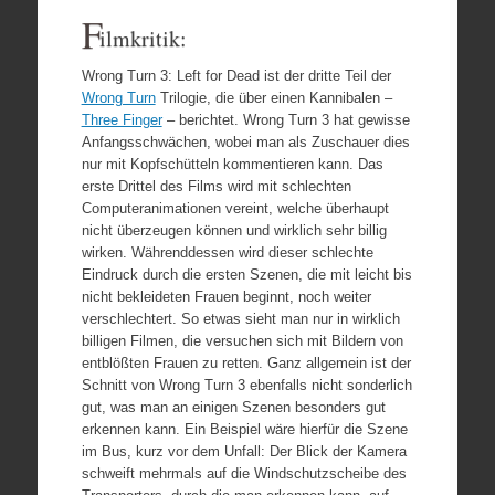
F
ilmkritik:
Wrong Turn 3: Left for Dead ist der dritte Teil der
Wrong Turn
Trilogie, die über einen Kannibalen –
Three Finger
– berichtet. Wrong Turn 3 hat gewisse
Anfangsschwächen, wobei man als Zuschauer dies
nur mit Kopfschütteln kommentieren kann. Das
erste Drittel des Films wird mit schlechten
Computeranimationen vereint, welche überhaupt
nicht überzeugen können und wirklich sehr billig
wirken. Währenddessen wird dieser schlechte
Eindruck durch die ersten Szenen, die mit leicht bis
nicht bekleideten Frauen beginnt, noch weiter
verschlechtert. So etwas sieht man nur in wirklich
billigen Filmen, die versuchen sich mit Bildern von
entblößten Frauen zu retten. Ganz allgemein ist der
Schnitt von Wrong Turn 3 ebenfalls nicht sonderlich
gut, was man an einigen Szenen besonders gut
erkennen kann. Ein Beispiel wäre hierfür die Szene
im Bus, kurz vor dem Unfall: Der Blick der Kamera
schweift mehrmals auf die Windschutzscheibe des