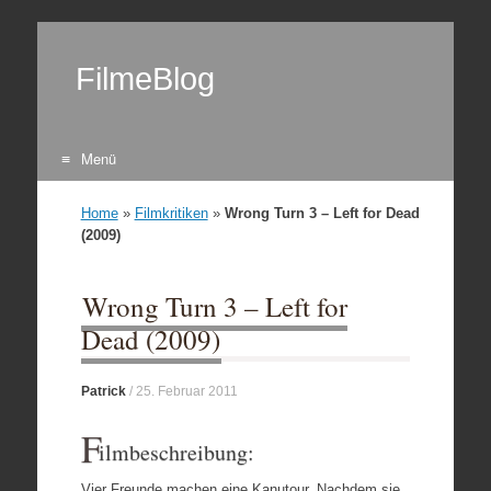
FilmeBlog
Menü
Zum Inhalt springen
Home
»
Filmkritiken
»
Wrong Turn 3 – Left for Dead
(2009)
Wrong Turn 3 – Left for
Dead (2009)
Patrick
/
25. Februar 2011
F
ilmbeschreibung:
Vier Freunde machen eine Kanutour. Nachdem sie