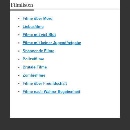
Filmlisten
Filme über Mord
Liebesfilme
Filme mit viel Blut
Filme mit keiner Jugendfreigabe
Spannende Filme
Polizeifilme
Brutale Filme
Zombiefilme
Filme über Freundschaft
Filme nach Wahrer Begebenheit