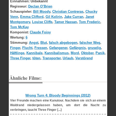
Einnahmen:
Unbekannt
Regisseur:
Declan O’Brien
Schauspieler:
Bill Moody
,
Christian Contreras
,
Chucky
Venn
,
Emma Clifford
,
Gil Kolirin
,
Jake Curran
,
Janet
Montgomery
,
Louise Cliffe
,
Tamer Hassan
,
Tom Frederic
,
Tom McKay
Komponist:
Claude Foisy
Wertung:
6
Stimmung:
Angst
,
Blut
,
falsch abgebogen
,
falscher Weg
,
Finger
,
Flucht
,
Fressen
,
Gefangener
,
Gefängnis
,
gruselig
,
Häftlinge
,
Kannibale
,
Kannibalismus
,
Mord
,
Oktober
,
Panik
,
Three Finger
,
töten
,
Transporter
,
Urlaub
,
Verstörend
Ähnliche Filme:
Wrong Turn 4: Bloody Beginnings (2012)
Vier Freunde machen eine Kanutour. Nachdem sie sich an einem
Waldrand niedergelassen haben, um dort die Nacht zu
verbringen, taucht Three Finger [...]