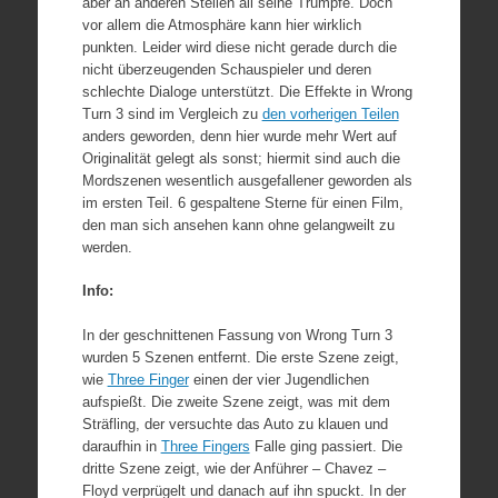
aber an anderen Stellen all seine Trümpfe. Doch
vor allem die Atmosphäre kann hier wirklich
punkten. Leider wird diese nicht gerade durch die
nicht überzeugenden Schauspieler und deren
schlechte Dialoge unterstützt. Die Effekte in Wrong
Turn 3 sind im Vergleich zu
den vorherigen Teilen
anders geworden, denn hier wurde mehr Wert auf
Originalität gelegt als sonst; hiermit sind auch die
Mordszenen wesentlich ausgefallener geworden als
im ersten Teil. 6 gespaltene Sterne für einen Film,
den man sich ansehen kann ohne gelangweilt zu
werden.
Info:
In der geschnittenen Fassung von Wrong Turn 3
wurden 5 Szenen entfernt. Die erste Szene zeigt,
wie
Three Finger
einen der vier Jugendlichen
aufspießt. Die zweite Szene zeigt, was mit dem
Sträfling, der versuchte das Auto zu klauen und
daraufhin in
Three Fingers
Falle ging passiert. Die
dritte Szene zeigt, wie der Anführer – Chavez –
Floyd verprügelt und danach auf ihn spuckt. In der