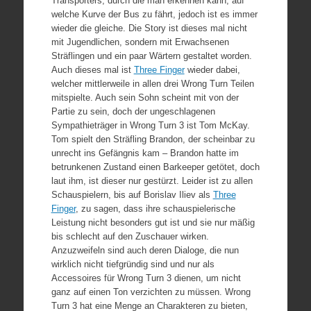
Transporters, durch die man erkennen kann, auf
welche Kurve der Bus zu fährt, jedoch ist es immer
wieder die gleiche. Die Story ist dieses mal nicht
mit Jugendlichen, sondern mit Erwachsenen
Sträflingen und ein paar Wärtern gestaltet worden.
Auch dieses mal ist
Three Finger
wieder dabei,
welcher mittlerweile in allen drei Wrong Turn Teilen
mitspielte. Auch sein Sohn scheint mit von der
Partie zu sein, doch der ungeschlagenen
Sympathieträger in Wrong Turn 3 ist Tom McKay.
Tom spielt den Sträfling Brandon, der scheinbar zu
unrecht ins Gefängnis kam – Brandon hatte im
betrunkenen Zustand einen Barkeeper getötet, doch
laut ihm, ist dieser nur gestürzt. Leider ist zu allen
Schauspielern, bis auf Borislav Iliev als
Three
Finger
, zu sagen, dass ihre schauspielerische
Leistung nicht besonders gut ist und sie nur mäßig
bis schlecht auf den Zuschauer wirken.
Anzuzweifeln sind auch deren Dialoge, die nun
wirklich nicht tiefgründig sind und nur als
Accessoires für Wrong Turn 3 dienen, um nicht
ganz auf einen Ton verzichten zu müssen. Wrong
Turn 3 hat eine Menge an Charakteren zu bieten,