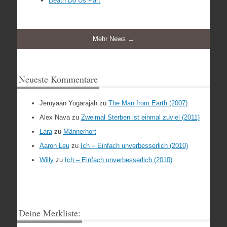
Death Do Us Part
Mehr News →
Neueste Kommentare
Jeruyaan Yogarajah
zu
The Man from Earth (2007)
Alex Nava
zu
Zweimal Sterben ist einmal zuviel (2011)
Lara
zu
Männerhort
Aaron Leu
zu
Ich – Einfach unverbesserlich (2010)
Willy
zu
Ich – Einfach unverbesserlich (2010)
Deine Merkliste: