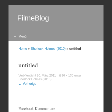
FilmeBlog
Menü
Zum Inhalt springen
Home
»
Sherlock Holmes (2010)
»
untitled
untitled
Veröffentlicht
30. März 2011
mit
96 × 135
unter
Sherlock Holmes (2010)
←
Vorherige
Facebook Kommentare