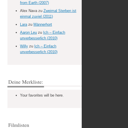
from Earth (2007)
Alex Nava
zu
Zweimal Sterben ist
einmal zuviel (2011)
Lara
zu
Männerhort
Aaron Leu
zu
Ich – Einfach
unverbesserlich (2010)
Willy
zu
Ich – Einfach
unverbesserlich (2010)
Deine Merkliste:
Your favorites will be here.
Filmlisten