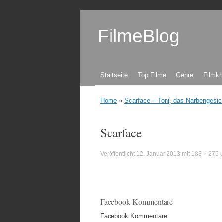
FilmeBlog
Zum Inhalt springen
Startseite
Top Filme
Genre
Filmkr
Home
»
Scarface – Toni, das Narbengesic
Scarface
Veröffentlicht
12. Januar 2013
mit
183 × 275
u
Facebook Kommentare
Facebook Kommentare