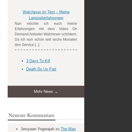
Watchever im Test – Meine
Langzeiterfahrungen
Nun möchte ich euch meine
Erfahrungen mit dem Video On
Demand Anbieter Watchever schildern.
Da ich nun schon seit sechs Monaten
den Service [...]
3 Days To Kill
Death Do Us Part
Mehr News →
Neueste Kommentare
Jeruyaan Yogarajah
zu
The Man