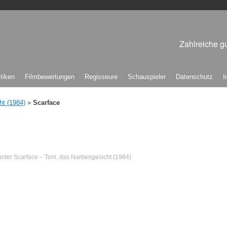
Zahlreiche gu
itiken
Filmbewertungen
Regisseure
Schauspieler
Datenschutz
I
ht (1984)
»
Scarface
nter
Scarface – Toni, das Narbengesicht (1984)