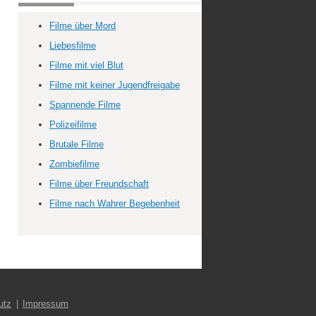
Filme über Mord
Liebesfilme
Filme mit viel Blut
Filme mit keiner Jugendfreigabe
Spannende Filme
Polizeifilme
Brutale Filme
Zombiefilme
Filme über Freundschaft
Filme nach Wahrer Begebenheit
utz
Impressum