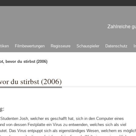
Zahlreiche gu
itiken
Filmbewertungen
Regisseure
Schauspieler
Datenschutz
I
ot, bevor du stirbst (2006)
vor du stirbst (2006)
g:
Studenten Josh, welcher es geschafft hat, sich in den Computer eines
nd von dessen Festplatte ein Virus zu entwenden, welches sich als viel
rmutet. Das Virus entpuppt sich als eigenständiges Wesen, welchem es möglic