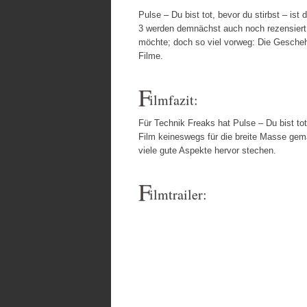
Pulse – Du bist tot, bevor du stirbst – ist 
3 werden demnächst auch noch rezensiert, 
möchte; doch so viel vorweg: Die Gescheh
Filme.
F
ilmfazit:
Für Technik Freaks hat Pulse – Du bist tot,
Film keineswegs für die breite Masse gema
viele gute Aspekte hervor stechen.
F
ilmtrailer: