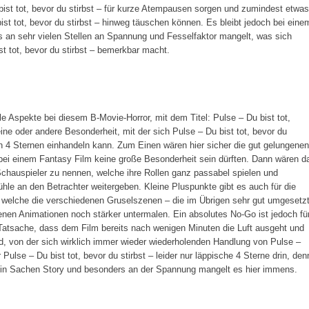
bist tot, bevor du stirbst – für kurze Atempausen sorgen und zumindest etwas
st tot, bevor du stirbst – hinweg täuschen können. Es bleibt jedoch bei eine
 an sehr vielen Stellen an Spannung und Fesselfaktor mangelt, was sich
t tot, bevor du stirbst – bemerkbar macht.
ele Aspekte bei diesem B-Movie-Horror, mit dem Titel: Pulse – Du bist tot,
eine oder andere Besonderheit, mit der sich Pulse – Du bist tot, bevor du
n 4 Sternen einhandeln kann. Zum Einen wären hier sicher die gut gelungenen
ei einem Fantasy Film keine große Besonderheit sein dürften. Dann wären d
hauspieler zu nennen, welche ihre Rollen ganz passabel spielen und
le an den Betrachter weitergeben. Kleine Pluspunkte gibt es auch für die
 welche die verschiedenen Gruselszenen – die im Übrigen sehr gut umgesetz
n Animationen noch stärker untermalen. Ein absolutes No-Go ist jedoch fü
ie Tatsache, dass dem Film bereits nach wenigen Minuten die Luft ausgeht und
ird, von der sich wirklich immer wieder wiederholenden Handlung von Pulse –
r Pulse – Du bist tot, bevor du stirbst – leider nur läppische 4 Sterne drin, den
en in Sachen Story und besonders an der Spannung mangelt es hier immens.