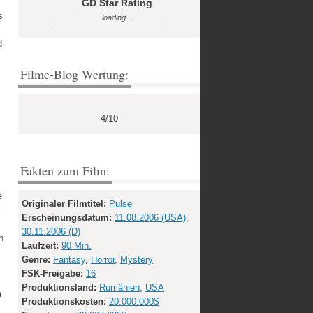
GD Star Rating
s
loading...
d
Filme-Blog Wertung:
4/10
Fakten zum Film:
e
Originaler Filmtitel:
Pulse
Erscheinungsdatum:
11.08.2006 (USA)
,
30.11.2006 (D)
h
Laufzeit:
90 Min.
Genre:
Fantasy
,
Horror
,
Mystery
FSK-Freigabe:
16
Produktionsland:
Rumänien
,
USA
m
Produktionskosten:
20.000.000$