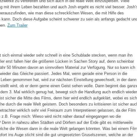
tzwerke zu verbreiten und sich auch in die reale Welt einzuspeisen. Viele
 mit ihrem Leben bezahlen und auch Josh ergeht es nicht viel besser. Josh’
herauszufinden, wie man diese schrecklichen Wesen, die mit Hilfe des
n kann. Doch diese Aufgabe scheint schwerer zu sein als anfangs gedacht un
ehen.
Zum Trailer
sst sich einmal wieder sehr schnell in eine Schublade stecken, wenn man ihn
er erst fallen hier die größeren Lücken in Sachen Story auf, denn scheinbar
ähr 50 Minuten davon an sinnvollem Material zur Verfügung. Nur so kann ich
wieder das Gleiche passiert. Jedes Mal, wenn gerade eine Person in die
s Leben genommen hat, wird zur nächsten Einstellung gewechselt, in der dann
stellt wird, ob er denn gerne einen Geist sehen wolle. Dann beginnt das ganz
em 3. Mal wirklich genug hat, bewegt sich die Handlung auch endlich wieder
st sicher die Mitte des Films, denn hier wird endlich aufgeklärt, wobei es sich
e durch die reale Welt geistern. Doch besonders zu kritisieren ist sicher auc
rachter wirklich sehr viel Freiraum zum Interpretieren gelassen, da der Film
ch z.B. Frage mich: Wieso wird nicht näher darauf eingegangen wo die
enn in nahezu allen Städten und Dörfern auf der Erde gibt es mittlerweile
elche die Wesen dann in die reale Welt gelangen könnten. Was bei einem Fil
fort ins Auge sticht sind die gut umgesetzten Gruselszenen, welche an der