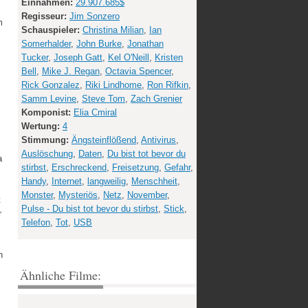
Einnahmen:
29.907.685$
Regisseur:
Jim Sonzero
m
Schauspieler:
Christina Milian
,
Ian
Somerhalder
,
John Burke
,
Jonathan
Tucker
,
Joseph Gatt
,
Kel O'Neill
,
Kristen
Bell
,
Mike J. Regan
,
Octavia Spencer
,
Rick Gonzalez
,
Riki Lindhome
,
Ron Rifkin
,
Samm Levine
,
Steve Tom
,
Zach Grenier
Komponist:
Elia Cmiral
Wertung:
4
Stimmung:
Ängsteinflößend
,
Antivirus
,
Auslöschung
,
Daten
,
Du bist tot bevor du
a
stirbst
,
Erschreckend
,
Freisetzung
,
Gefahr
,
Handy
,
Internet
,
langweilig
,
Menschheit
,
Monster
,
Mysteriös
,
Netz
,
November
,
t
Pulse - Du bist tot bevor du stirbst
,
Stick
,
r
Telefon
,
Tot
,
USB
n
Ähnliche Filme: