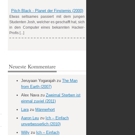
Pitch Black - Planet der Finsternis (2000)
Etwas seltsames passiert mit dem jungen
Studenten Josh, welcher es geschafft hat, sich
in den Computer eines bekannten Hacker-
Profis [...]
Neueste Kommentare
Jeruyaan Yogarajah
zu
The Man
from Earth (2007)
Alex Nava
zu
Zweimal Sterben ist
einmal zuviel (2011)
Lara
zu
Männerhort
Aaron Leu
zu
Ich – Einfach
unverbesserlich (2010)
Willy
zu
Ich – Einfach