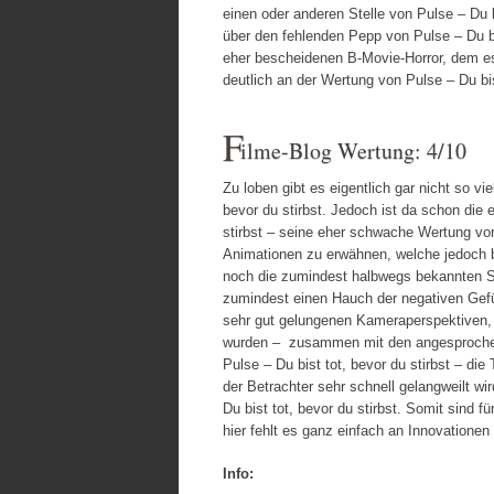
einen oder anderen Stelle von Pulse – Du 
über den fehlenden Pepp von Pulse – Du bi
eher bescheidenen B-Movie-Horror, dem es
deutlich an der Wertung von Pulse – Du bis
F
ilme-Blog Wertung: 4/10
Zu loben gibt es eigentlich gar nicht so vi
bevor du stirbst. Jedoch ist da schon die 
stirbst – seine eher schwache Wertung vo
Animationen zu erwähnen, welche jedoch b
noch die zumindest halbwegs bekannten Sc
zumindest einen Hauch der negativen Gefüh
sehr gut gelungenen Kameraperspektiven,
wurden – zusammen mit den angesprochene
Pulse – Du bist tot, bevor du stirbst – d
der Betrachter sehr schnell gelangweilt w
Du bist tot, bevor du stirbst. Somit sind fü
hier fehlt es ganz einfach an Innovation
Info: