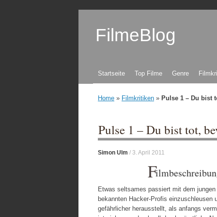
FilmeBlog
Zum Inhalt springen
Startseite
Top Filme
Genre
Filmkr
Home
»
Filmkritiken
»
Pulse 1 – Du bist t
Pulse 1 – Du bist tot, be
Simon Ulm
/
3. April 2011
F
ilmbeschreibun
Etwas seltsames passiert mit dem jungen 
bekannten Hacker-Profis einzuschleusen u
gefährlicher herausstellt, als anfangs ve