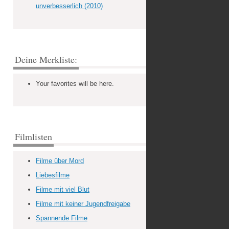
unverbesserlich (2010)
Deine Merkliste:
Your favorites will be here.
Filmlisten
Filme über Mord
Liebesfilme
Filme mit viel Blut
Filme mit keiner Jugendfreigabe
Spannende Filme