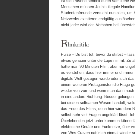
ist sich rasend schnell durch sämtliche Ne
Menschen müssen Josh’s illegale Handlung
Studentenfreunde versucht nun alles, um 
Netzwerks existieren endgültig auslösche
nicht jeder wird das Vorhaben heil überst
F
ilmkritik:
Pulse – Du bist tot, bevor du stirbst – lä
etwas genauer unter die Lupe nimmt. Zu all
hatte man 90 Minuten Film, aber nur ungef
es verstehen, dass hier immer und immer 
digitale Welt gezogen wurde oder sich da
einem weiteren Protagonisten die Frage ge
wieder von vorn und wenn man dann nach d
in eine andere Richtung. Besser gelungen i
bei diesen seltsamen Wesen handelt, welch
das Ende des Films, denn hier wird dem Bet
selbst sehr viel Fragen ungeklärt lässt. I
Überlebenden jetzt unter kommen können? D
elektrische Geräte und Funknetze, über w
von Wes Craven natürlich einmal wieder so