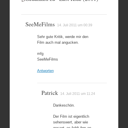
SeeMeFilms
14. Juli 2011 um 00:39
Sehr gute Kritik, werde mir den
Film auch mal angucken.
mfg
SeeMeFilms
Antworten
Patrick
14. Juli 2011 um 11:24
Dankeschön.
Der Film ist eigentlich
sehenswert, aber wie
gesagt, es fehlt ihm an