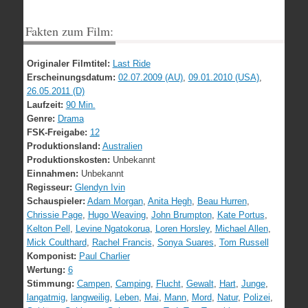
Fakten zum Film:
Originaler Filmtitel:
Last Ride
Erscheinungsdatum:
02.07.2009 (AU)
,
09.01.2010 (USA)
,
26.05.2011 (D)
Laufzeit:
90 Min.
Genre:
Drama
FSK-Freigabe:
12
Produktionsland:
Australien
Produktionskosten:
Unbekannt
Einnahmen:
Unbekannt
Regisseur:
Glendyn Ivin
Schauspieler:
Adam Morgan
,
Anita Hegh
,
Beau Hurren
,
Chrissie Page
,
Hugo Weaving
,
John Brumpton
,
Kate Portus
,
Kelton Pell
,
Levine Ngatokorua
,
Loren Horsley
,
Michael Allen
,
Mick Coulthard
,
Rachel Francis
,
Sonya Suares
,
Tom Russell
Komponist:
Paul Charlier
Wertung:
6
Stimmung:
Campen
,
Camping
,
Flucht
,
Gewalt
,
Hart
,
Junge
,
langatmig
,
langweilig
,
Leben
,
Mai
,
Mann
,
Mord
,
Natur
,
Polizei
,