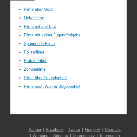
Filme über Mord
Liebesfilme
Filme mit viel Blut
Filme mit keiner Jugendfreigabe
Spannende Filme
Polizeifilme
Brutale Filme
Zombiefilme
Filme über Freundschaft
Filme nach Wahrer Begebenheit
Partner
Facebook
Twitter
Google+
Über uns
Werbung
Sitemap
Datenschutz
Impressum