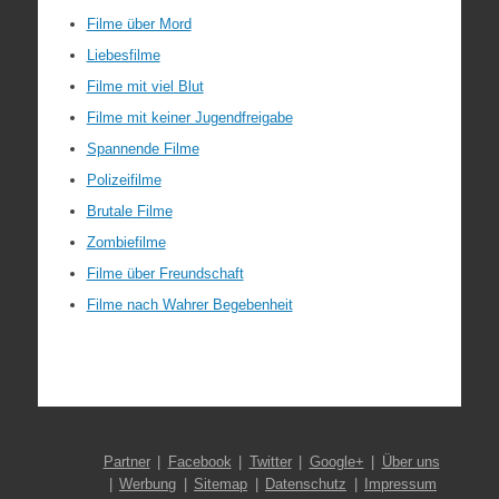
Filme über Mord
Liebesfilme
Filme mit viel Blut
Filme mit keiner Jugendfreigabe
Spannende Filme
Polizeifilme
Brutale Filme
Zombiefilme
Filme über Freundschaft
Filme nach Wahrer Begebenheit
Partner
Facebook
Twitter
Google+
Über uns
Werbung
Sitemap
Datenschutz
Impressum