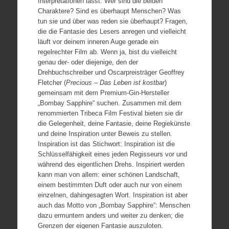
Interpretationen lässt. Wer sind die beiden
Charaktere? Sind es überhaupt Menschen? Was
tun sie und über was reden sie überhaupt? Fragen,
die die Fantasie des Lesers anregen und vielleicht
läuft vor deinem inneren Auge gerade ein
regelrechter Film ab. Wenn ja, bist du vielleicht
genau der- oder diejenige, den der
Drehbuchschreiber und Oscarpreisträger Geoffrey
Fletcher (
Precious – Das Leben ist kostbar
)
gemeinsam mit dem Premium-Gin-Hersteller
„Bombay Sapphire“ suchen. Zusammen mit dem
renommierten Tribeca Film Festival bieten sie dir
die Gelegenheit, deine Fantasie, deine Regiekünste
und deine Inspiration unter Beweis zu stellen.
Inspiration ist das Stichwort: Inspiration ist die
Schlüsselfähigkeit eines jeden Regisseurs vor und
während des eigentlichen Drehs. Inspiriert werden
kann man von allem: einer schönen Landschaft,
einem bestimmten Duft oder auch nur von einem
einzelnen, dahingesagten Wort. Inspiration ist aber
auch das Motto von „Bombay Sapphire“: Menschen
dazu ermuntern anders und weiter zu denken; die
Grenzen der eigenen Fantasie auszuloten.