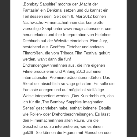
„Bombay Sapphire“ möchte der „Macht der
Fantasie“ ein Denkmal setzen und du kannst ein
Teil dessen sein. Seit dem 8. Mai 2012 können
Nachwuchs-FilmemacherInnen das komplette,
vierseitige Skript unter www.imaginationseries.com
herunterladen und ihre Interpretation von Fletchers
Drehbuch auf der Website einreichen. Eine Jury,
bestehend aus Geoffrey Fletcher und anderen
Filmgrößen, die vom Tribeca Film Festival gekürt
werden, wählt dann die fünf
EndrundengewinnerInnen aus, die ihre eigenen
Filme produzieren und Anfang 2013 auf einer
internationalen Premiere präsentieren dürfen. Das
Skript sei absichtlich so vage gehalten. Es solle die
Fantasie anregen und auf möglichst vielfältige
Weise interpretiert werden. „Das Kurzdrehbuch, das
ich für die ‚The Bombay Sapphire Imagination
Series‘ geschrieben habe, enthält keinerlei Details
wie Rollen- oder Drehortbeschreibungen. Es lässt
den FilmemacherInnen allen Raum, um die
Geschichte so zu interpretieren, wie es ihnen
gefällt. Sie können die Figuren mit Menschen oder