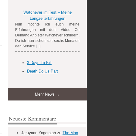
Watchever im Test – Meine
Langzeiterfahrungen
Nun möchte ich euch meine
Erfahrungen mit dem Video On
Demand Anbieter Watchever schildern.
Da ich nun schon seit sechs Monaten
den Service [...]
3 Days To Kill
Death Do Us Part
Mehr News →
Neueste Kommentare
Jeruyaan Yogarajah
zu
The Man