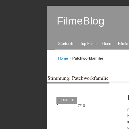
FilmeBlog
Zum Inhalt springen
Startseite
Top Filme
Genre
Filmkr
Home
»
Patchworkfamilie
Stimmung: Patchworkfamilie
FILMKRITIK
7
/
10
H
i