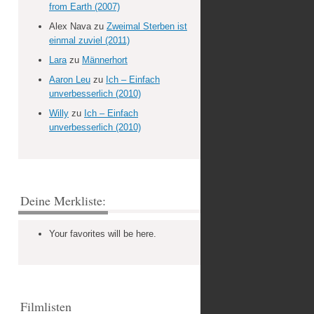
from Earth (2007)
Alex Nava
zu
Zweimal Sterben ist
einmal zuviel (2011)
Lara
zu
Männerhort
Aaron Leu
zu
Ich – Einfach
unverbesserlich (2010)
Willy
zu
Ich – Einfach
unverbesserlich (2010)
Deine Merkliste:
Your favorites will be here.
Filmlisten