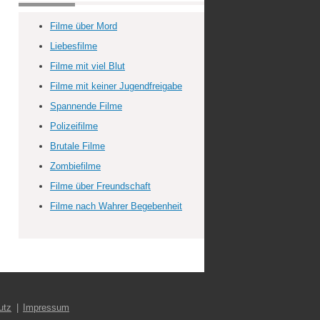
Filme über Mord
Liebesfilme
Filme mit viel Blut
Filme mit keiner Jugendfreigabe
Spannende Filme
Polizeifilme
Brutale Filme
Zombiefilme
Filme über Freundschaft
Filme nach Wahrer Begebenheit
utz
Impressum