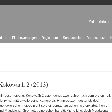
Zahlreiche gu
itiken
Filmbewertungen
Regisseure
Schauspieler
Datenschutz
I
Kokowääh 2 (2013)
Filmbeschreibung: Kokowääh 2 spielt genau zwei Jahre nach dem ersten Teil.
enry hat mittlerweile seine Karriere als Filmproduzent gestartet, doch
rgendwie scheint diese nicht so steil bergauf zu gehen, wie erwartet. Henry
und Magdalena führen jetzt eine scheinbar glückliche Ehe, doch Magdalena