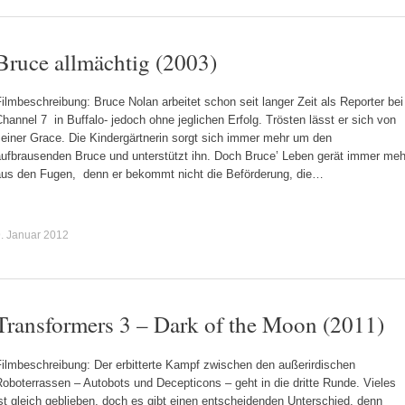
Bruce allmächtig (2003)
ilmbeschreibung: Bruce Nolan arbeitet schon seit langer Zeit als Reporter bei
hannel 7 in Buffalo- jedoch ohne jeglichen Erfolg. Trösten lässt er sich von
seiner Grace. Die Kindergärtnerin sorgt sich immer mehr um den
aufbrausenden Bruce und unterstützt ihn. Doch Bruce’ Leben gerät immer meh
aus den Fugen, denn er bekommt nicht die Beförderung, die…
. Januar 2012
Transformers 3 – Dark of the Moon (2011)
Filmbeschreibung: Der erbitterte Kampf zwischen den außerirdischen
oboterrassen – Autobots und Decepticons – geht in die dritte Runde. Vieles
st gleich geblieben, doch es gibt einen entscheidenden Unterschied, denn