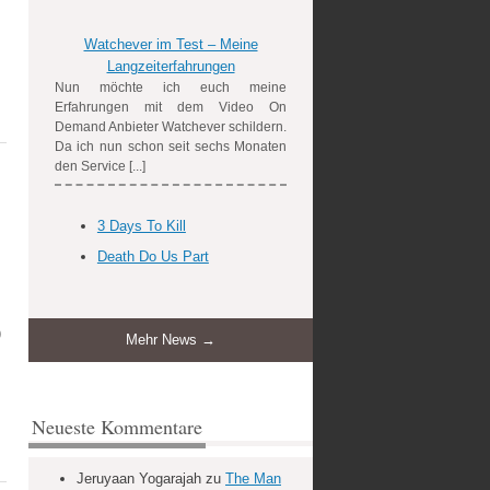
Watchever im Test – Meine
Langzeiterfahrungen
Nun möchte ich euch meine
Erfahrungen mit dem Video On
Demand Anbieter Watchever schildern.
Da ich nun schon seit sechs Monaten
den Service [...]
3 Days To Kill
Death Do Us Part
)
Mehr News →
Neueste Kommentare
Jeruyaan Yogarajah
zu
The Man