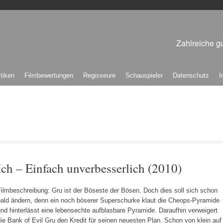
Zahlreiche gu
itiken
Filmbewertungen
Regisseure
Schauspieler
Datenschutz
I
Ich – Einfach unverbesserlich (2010)
ilmbeschreibung: Gru ist der Böseste der Bösen. Doch dies soll sich schon
bald ändern, denn ein noch böserer Superschurke klaut die Cheops-Pyramide
nd hinterlässt eine lebensechte aufblasbare Pyramide. Daraufhin verweigert
ie Bank of Evil Gru den Kredit für seinen neuesten Plan. Schon von klein auf