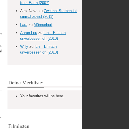
from Earth (2007)
Alex Nava
zu
Zweimal Sterben ist
einmal zuviel (2011)
Lara
zu
Männerhort
Aaron Leu
zu
Ich – Einfach
e
unverbesserlich (2010)
n,
Willy
zu
Ich – Einfach
al
unverbesserlich (2010)
Deine Merkliste:
Your favorites will be here.
e
Filmlisten