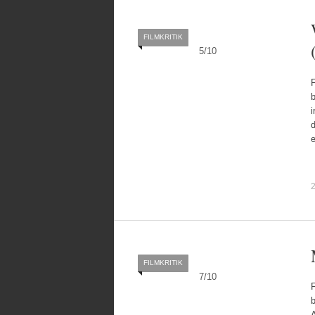
FILMKRITIK
5
/
10
b
i
d
2
FILMKRITIK
7
/
10
b