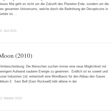
dieses Mal geht es nicht um die Zukunft des Planeten Erde, sondern um die
des gesamten Universums, welche durch die Bedrohung der Decepticons in
Gefahr ist.…
0. Juni 2011
Moon (2010)
Filmbeschreibung: Die Menschen suchen immer eine neue Möglichkeit mit
geringem Aufwand saubere Energie zu gewinnen . Endlich ist es soweit und
Lunar Industries Ltd. entwickelt eine Mondbasis für den Abbau des Gases
elium-3. Sam Bell (Sam Rockwell) lebt alleine in der
3. Oktober 2010