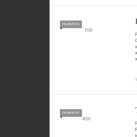
FILMKRITIK
7
/
10
F
C
9
FILMKRITIK
6
/
10
R
i