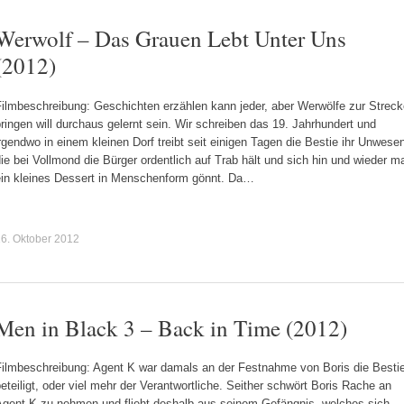
Werwolf – Das Grauen Lebt Unter Uns
(2012)
Filmbeschreibung: Geschichten erzählen kann jeder, aber Werwölfe zur Streck
ringen will durchaus gelernt sein. Wir schreiben das 19. Jahrhundert und
rgendwo in einem kleinen Dorf treibt seit einigen Tagen die Bestie ihr Unwese
ie bei Vollmond die Bürger ordentlich auf Trab hält und sich hin und wieder m
ein kleines Dessert in Menschenform gönnt. Da…
6. Oktober 2012
Men in Black 3 – Back in Time (2012)
Filmbeschreibung: Agent K war damals an der Festnahme von Boris die Besti
eteiligt, oder viel mehr der Verantwortliche. Seither schwört Boris Rache an
Agent K zu nehmen und flieht deshalb aus seinem Gefängnis, welches sich