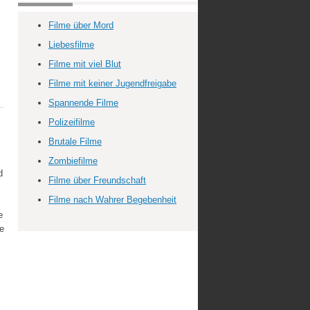
Filme über Mord
Liebesfilme
Filme mit viel Blut
Filme mit keiner Jugendfreigabe
Spannende Filme
Polizeifilme
Brutale Filme
Zombiefilme
d
Filme über Freundschaft
Filme nach Wahrer Begebenheit
e
ne