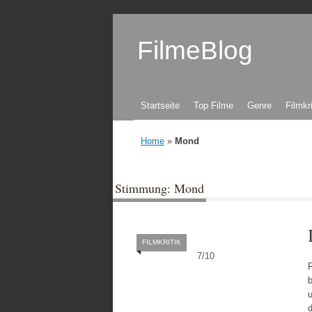
FilmeBlog
Zum Inhalt springen
Startseite
Top Filme
Genre
Filmkr
Home
»
Mond
Stimmung: Mond
FILMKRITIK
7
/
10
F
u
d