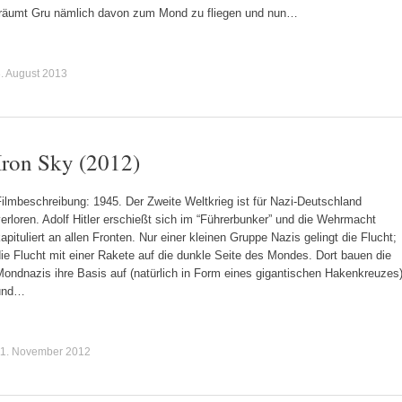
träumt Gru nämlich davon zum Mond zu fliegen und nun…
. August 2013
Iron Sky (2012)
ilmbeschreibung: 1945. Der Zweite Weltkrieg ist für Nazi-Deutschland
erloren. Adolf Hitler erschießt sich im “Führerbunker” und die Wehrmacht
apituliert an allen Fronten. Nur einer kleinen Gruppe Nazis gelingt die Flucht;
ie Flucht mit einer Rakete auf die dunkle Seite des Mondes. Dort bauen die
ondnazis ihre Basis auf (natürlich in Form eines gigantischen Hakenkreuzes
und…
11. November 2012