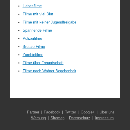
Liebesfilme
Filme mit viel Blut
Filme mit keiner Jugendfreigabe
Spannende Filme
Polizeifilme
Brutale Filme
Zombiefilme
Filme über Freundschaft
Filme nach Wahrer Begebenheit
Partner
Facebook
Twitter
Google+
Über uns
Werbung
Sitemap
Datenschutz
Impressum