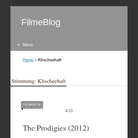
FilmeBlog
Menü
Zum Inhalt springen
Home
»
Klischeehaft
Stimmung: Klischeehaft
FILMKRITIK
4
/
10
The Prodigies (2012)