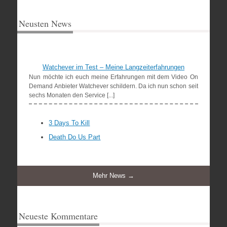
Neusten News
Watchever im Test – Meine Langzeiterfahrungen
Nun möchte ich euch meine Erfahrungen mit dem Video On
Demand Anbieter Watchever schildern. Da ich nun schon seit
sechs Monaten den Service [...]
3 Days To Kill
Death Do Us Part
Mehr News →
Neueste Kommentare