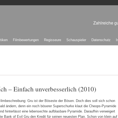
Zahlreiche gu
itiken
Filmbewertungen
Regisseure
Schauspieler
Datenschutz
I
Ich – Einfach unverbesserlich (2010)
ilmbeschreibung: Gru ist der Böseste der Bösen. Doch dies soll sich schon
bald ändern, denn ein noch böserer Superschurke klaut die Cheops-Pyramide
nd hinterlässt eine lebensechte aufblasbare Pyramide. Daraufhin verweigert
ie Bank of Evil Gru den Kredit für seinen neuesten Plan. Schon von klein auf