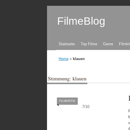
FilmeBlog
Zum Inhalt springen
Startseite
Top Filme
Genre
Filmkr
Home
»
klauen
Stimmung: klauen
FILMKRITIK
7
/
10
F
u
d