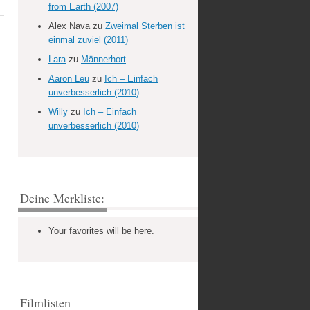
from Earth (2007)
Alex Nava
zu
Zweimal Sterben ist
einmal zuviel (2011)
Lara
zu
Männerhort
Aaron Leu
zu
Ich – Einfach
unverbesserlich (2010)
Willy
zu
Ich – Einfach
unverbesserlich (2010)
Deine Merkliste:
Your favorites will be here.
Filmlisten