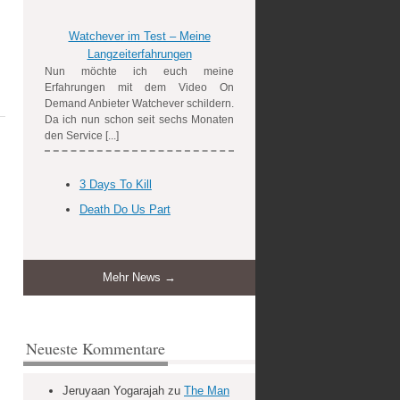
Watchever im Test – Meine
Langzeiterfahrungen
Nun möchte ich euch meine
Erfahrungen mit dem Video On
Demand Anbieter Watchever schildern.
Da ich nun schon seit sechs Monaten
den Service [...]
3 Days To Kill
Death Do Us Part
Mehr News →
Neueste Kommentare
Jeruyaan Yogarajah
zu
The Man