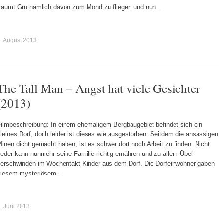
träumt Gru nämlich davon zum Mond zu fliegen und nun…
. August 2013
The Tall Man – Angst hat viele Gesichter
(2013)
Filmbeschreibung: In einem ehemaligem Bergbaugebiet befindet sich ein
leines Dorf, doch leider ist dieses wie ausgestorben. Seitdem die ansässigen
inen dicht gemacht haben, ist es schwer dort noch Arbeit zu finden. Nicht
eder kann nunmehr seine Familie richtig ernähren und zu allem Übel
verschwinden im Wochentakt Kinder aus dem Dorf. Die Dorfeinwohner gaben
diesem mysteriösem…
. Juni 2013