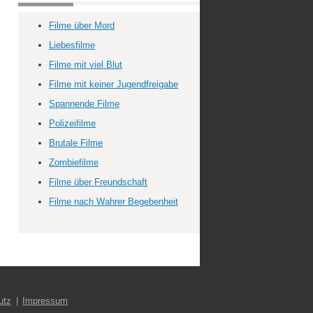
Filme über Mord
Liebesfilme
Filme mit viel Blut
Filme mit keiner Jugendfreigabe
Spannende Filme
Polizeifilme
Brutale Filme
Zombiefilme
Filme über Freundschaft
Filme nach Wahrer Begebenheit
utz
Impressum