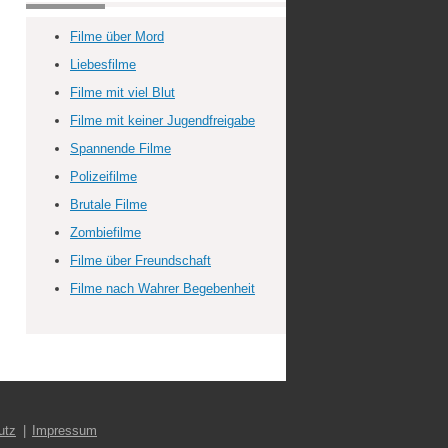
Filme über Mord
Liebesfilme
Filme mit viel Blut
Filme mit keiner Jugendfreigabe
Spannende Filme
Polizeifilme
Brutale Filme
Zombiefilme
Filme über Freundschaft
Filme nach Wahrer Begebenheit
utz
Impressum