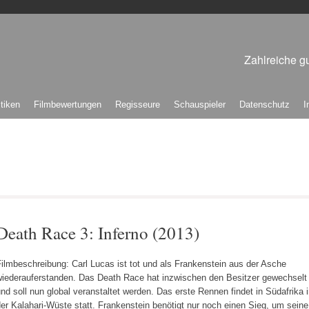
Zahlreiche gu
itiken
Filmbewertungen
Regisseure
Schauspieler
Datenschutz
I
Death Race 3: Inferno (2013)
ilmbeschreibung: Carl Lucas ist tot und als Frankenstein aus der Asche
wiederauferstanden. Das Death Race hat inzwischen den Besitzer gewechselt
nd soll nun global veranstaltet werden. Das erste Rennen findet in Südafrika 
er Kalahari-Wüste statt. Frankenstein benötigt nur noch einen Sieg, um seine