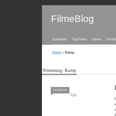
FilmeBlog
Zum Inhalt springen
Startseite
Top Filme
Genre
Filmkr
Home
»
Kamp
Stimmung: Kamp
FILMKRITIK
7
/
10
F
u
d