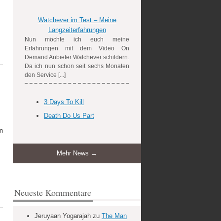
Watchever im Test – Meine
Langzeiterfahrungen
Nun möchte ich euch meine
Erfahrungen mit dem Video On
Demand Anbieter Watchever schildern.
Da ich nun schon seit sechs Monaten
den Service [...]
3 Days To Kill
Death Do Us Part
nn
Mehr News →
Neueste Kommentare
Jeruyaan Yogarajah
zu
The Man