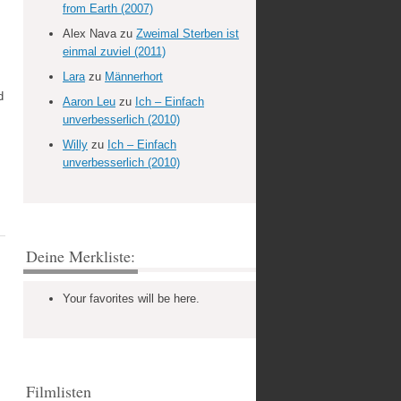
from Earth (2007)
Alex Nava
zu
Zweimal Sterben ist
einmal zuviel (2011)
Lara
zu
Männerhort
d
Aaron Leu
zu
Ich – Einfach
unverbesserlich (2010)
Willy
zu
Ich – Einfach
unverbesserlich (2010)
Deine Merkliste:
Your favorites will be here.
Filmlisten