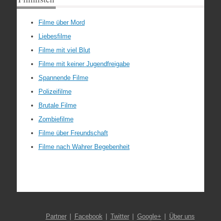
Filme über Mord
Liebesfilme
Filme mit viel Blut
Filme mit keiner Jugendfreigabe
Spannende Filme
Polizeifilme
Brutale Filme
Zombiefilme
Filme über Freundschaft
Filme nach Wahrer Begebenheit
Partner
Facebook
Twitter
Google+
Über uns