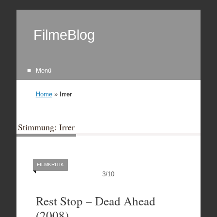
FilmeBlog
Menü
Zum Inhalt springen
Home
»
Irrer
Stimmung: Irrer
FILMKRITIK
3
/
10
Rest Stop – Dead Ahead
(2008)