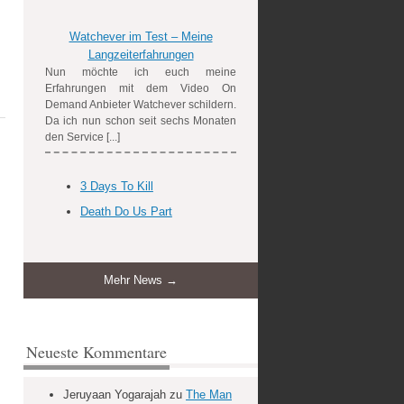
Watchever im Test – Meine
Langzeiterfahrungen
Nun möchte ich euch meine
Erfahrungen mit dem Video On
Demand Anbieter Watchever schildern.
Da ich nun schon seit sechs Monaten
den Service [...]
3 Days To Kill
Death Do Us Part
Mehr News →
Neueste Kommentare
Jeruyaan Yogarajah
zu
The Man