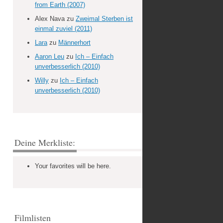
from Earth (2007)
Alex Nava
zu
Zweimal Sterben ist
einmal zuviel (2011)
Lara
zu
Männerhort
Aaron Leu
zu
Ich – Einfach
unverbesserlich (2010)
Willy
zu
Ich – Einfach
unverbesserlich (2010)
Deine Merkliste:
Your favorites will be here.
Filmlisten