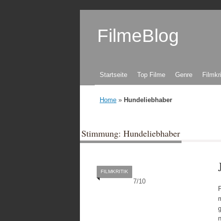
FilmeBlog
Zum Inhalt springen
Startseite
Top Filme
Genre
Filmkr
Home
»
Hundeliebhaber
Stimmung: Hundeliebhaber
FILMKRITIK
7
/
10
F
m
n