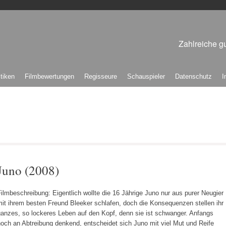
Zahlreiche gu
itiken
Filmbewertungen
Regisseure
Schauspieler
Datenschutz
I
Juno (2008)
ilmbeschreibung: Eigentlich wollte die 16 Jährige Juno nur aus purer Neugier
it ihrem besten Freund Bleeker schlafen, doch die Konsequenzen stellen ihr
ganzes, so lockeres Leben auf den Kopf, denn sie ist schwanger. Anfangs
och an Abtreibung denkend, entscheidet sich Juno mit viel Mut und Reife