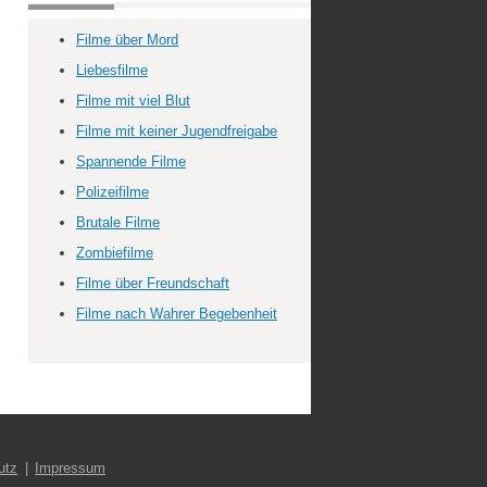
Filme über Mord
Liebesfilme
Filme mit viel Blut
Filme mit keiner Jugendfreigabe
Spannende Filme
Polizeifilme
Brutale Filme
Zombiefilme
Filme über Freundschaft
Filme nach Wahrer Begebenheit
utz
Impressum