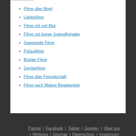
Filme über Mord
Liebesfilme
Filme mit viel Blut
Filme mit keiner Jugendfreigabe
Spannende Filme
Polizeifilme
Brutale Filme
Zombiefilme
Filme über Freundschaft
Filme nach Wahrer Begebenheit
Partner
Facebook
Twitter
Google+
Über uns
Werbung
Sitemap
Datenschutz
Impressum