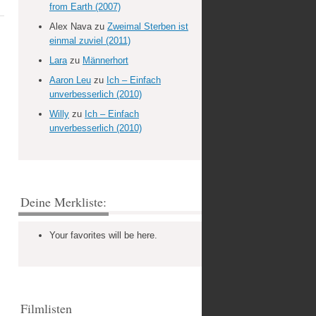
from Earth (2007)
Alex Nava
zu
Zweimal Sterben ist
einmal zuviel (2011)
Lara
zu
Männerhort
Aaron Leu
zu
Ich – Einfach
unverbesserlich (2010)
Willy
zu
Ich – Einfach
unverbesserlich (2010)
Deine Merkliste:
Your favorites will be here.
Filmlisten