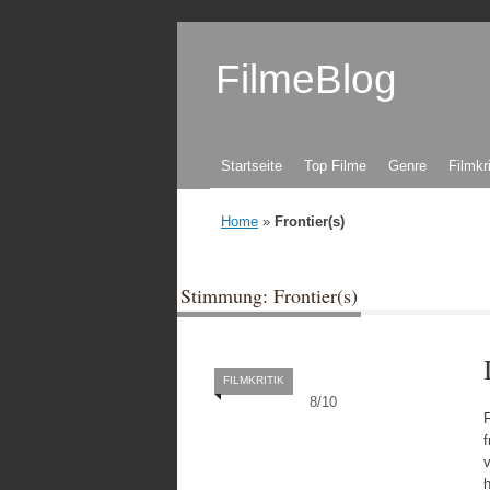
FilmeBlog
Zum Inhalt springen
Startseite
Top Filme
Genre
Filmkr
Home
»
Frontier(s)
Stimmung: Frontier(s)
FILMKRITIK
8
/
10
F
v
h