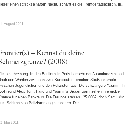
ieser einen schicksalhaften Nacht, schafft es die Fremde tatsächlich, in…
1. August 2011
Frontier(s) – Kennst du deine
Schmerzgrenze? (2008)
Filmbeschreibung: In den Banlieus in Paris herrscht der Ausnahmezustand:
Nach den Wahlen zwischen zwei Kandidaten, brechen Straßenkämpfe
zwischen Jugendlichen und den Polizisten aus. Die schwangere Yasmin, ihr
Ex-Freund Alex, Tom, Farid und Yasmin’s Bruder Sami sehen ihre große
Chance für einen Bankraub. Die Freunde stehlen 125.000€, doch Sami wird
zum Schluss von Polizisten angeschossen. Die…
2. Mai 2011