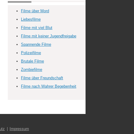
Filme über Mord
Liebesfilme
Filme mit viel Blut
Filme mit keiner Jugendfreigabe
Spannende Filme
Polizeifilme
Brutale Filme
Zombiefilme
Filme über Freundschaft
Filme nach Wahrer Begebenheit
utz
Impressum