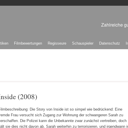
Zahlreiche gu
itiken
Filmbewertungen
Regisseure
Schauspieler
Datenschutz
I
Inside (2008)
ilmbeschreibung: Die Story von Inside ist so simpel wie bedrückend: Eine
fremde Frau versucht sich Zugang zur Wohnung der schwangeren Sarah zu
erschaffen. Die Polizei kann die Unbekannte zwar zunächst vertreiben, doch
ält sie dies nicht davon ab, Sarah weiterhin zu terrorisieren, und irgendwann i