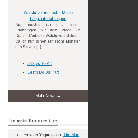
Watchever im Test – Meine
Langzeiterfahrungen
Nun möchte ich euch meine
Erfahrungen mit dem Video On
Demand Anbieter Watchever schildern.
Da ich nun schon seit sechs Monaten
den Service [...]
3 Days To Kill
Death Do Us Part
Mehr News →
Neueste Kommentare
Jeruyaan Yogarajah
zu
The Man