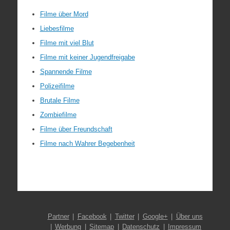
Filme über Mord
Liebesfilme
Filme mit viel Blut
Filme mit keiner Jugendfreigabe
Spannende Filme
Polizeifilme
Brutale Filme
Zombiefilme
Filme über Freundschaft
Filme nach Wahrer Begebenheit
Partner
Facebook
Twitter
Google+
Über uns
Werbung
Sitemap
Datenschutz
Impressum