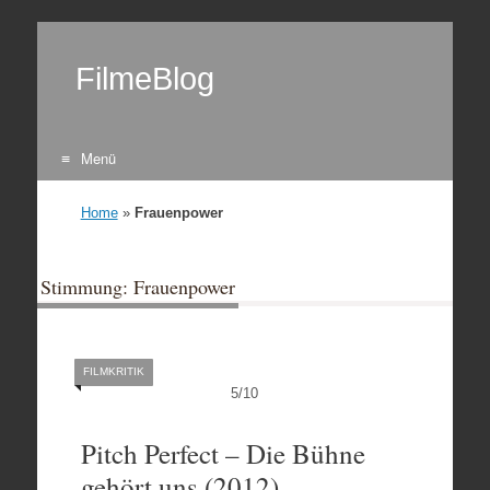
FilmeBlog
Menü
Zum Inhalt springen
Home
»
Frauenpower
Stimmung: Frauenpower
FILMKRITIK
5
/
10
Pitch Perfect – Die Bühne
gehört uns (2012)