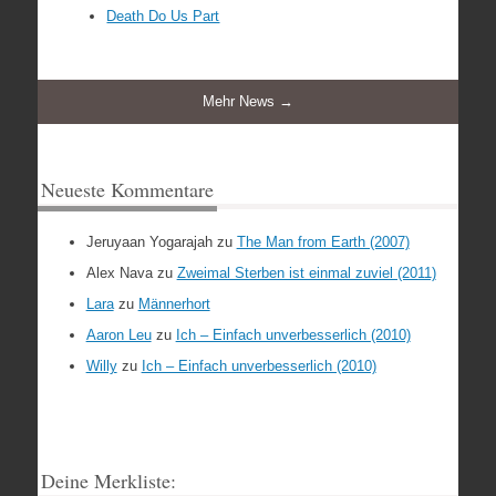
Death Do Us Part
Mehr News →
Neueste Kommentare
Jeruyaan Yogarajah
zu
The Man from Earth (2007)
Alex Nava
zu
Zweimal Sterben ist einmal zuviel (2011)
Lara
zu
Männerhort
Aaron Leu
zu
Ich – Einfach unverbesserlich (2010)
Willy
zu
Ich – Einfach unverbesserlich (2010)
Deine Merkliste: