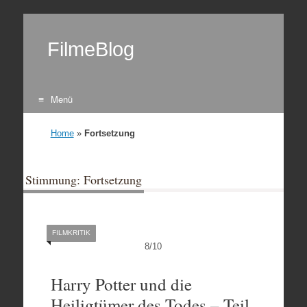
FilmeBlog
Menü
Zum Inhalt springen
Home
»
Fortsetzung
Stimmung: Fortsetzung
FILMKRITIK
8
/
10
Harry Potter und die
Heiligtümer des Todes – Teil