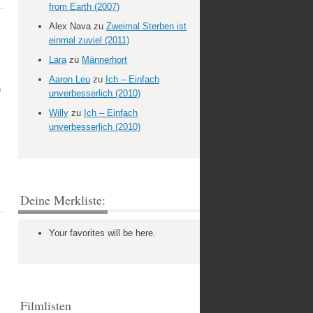
from Earth (2007)
Alex Nava
zu
Zweimal Sterben ist
einmal zuviel (2011)
Lara
zu
Männerhort
Aaron Leu
zu
Ich – Einfach
n
unverbesserlich (2010)
Willy
zu
Ich – Einfach
unverbesserlich (2010)
Deine Merkliste:
Your favorites will be here.
Filmlisten