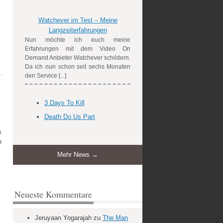
Watchever im Test – Meine
Langzeiterfahrungen
Nun möchte ich euch meine
Erfahrungen mit dem Video On
Demand Anbieter Watchever schildern.
Da ich nun schon seit sechs Monaten
den Service [...]
3 Days To Kill
Death Do Us Part
s
n
Mehr News →
Neueste Kommentare
Jeruyaan Yogarajah
zu
The Man