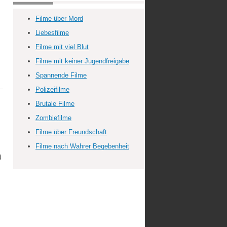
Filme über Mord
,
Liebesfilme
Filme mit viel Blut
Filme mit keiner Jugendfreigabe
Spannende Filme
Polizeifilme
Brutale Filme
Zombiefilme
Filme über Freundschaft
Filme nach Wahrer Begebenheit
d