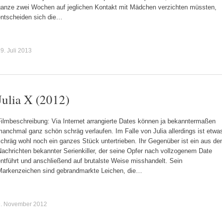
ganze zwei Wochen auf jeglichen Kontakt mit Mädchen verzichten müssten,
entscheiden sich die…
9. Juli 2013
Julia X (2012)
Filmbeschreibung: Via Internet arrangierte Dates können ja bekanntermaßen
anchmal ganz schön schräg verlaufen. Im Falle von Julia allerdings ist etwa
chräg wohl noch ein ganzes Stück untertrieben. Ihr Gegenüber ist ein aus de
achrichten bekannter Serienkiller, der seine Opfer nach vollzogenem Date
ntführt und anschließend auf brutalste Weise misshandelt. Sein
Markenzeichen sind gebrandmarkte Leichen, die…
9. November 2012