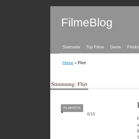
FilmeBlog
Zum Inhalt springen
Startseite
Top Filme
Genre
Filmkr
Home
»
Flirt
Stimmung: Flirt
FILMKRITIK
6
/
10
a