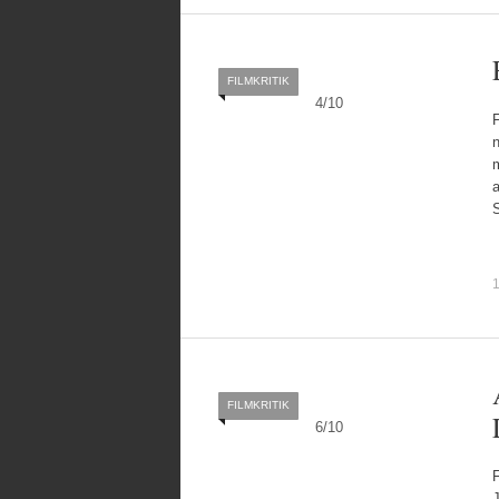
FILMKRITIK
4
/
10
F
n
a
S
1
FILMKRITIK
6
/
10
J