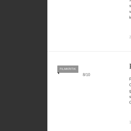
s
v
2
FILMKRITIK
8
/
10
F
G
g
s
G
1