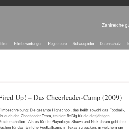
Zahlreiche gu
itiken
Filmbewertungen
Regisseure
Schauspieler
Datenschutz
I
Fired Up! – Das Cheerleader-Camp (2009)
Filmbeschreibung: Die gesamte Highschool, das heißt sowohl das Football-,
ls auch das Cheerleader-Team, trainiert fleißig für die diesjährigen
Meisterschaften. Als es für die Playerboys Shawn und Nick darum geht ihre
Sachen für das jährliche Footballcamp in Texas zu packen, in welchem sie