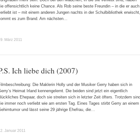
ie offensichtlich keine Chance. Als Rob seine beste Freundin – in die er auch
erliebt ist – mit einem anderen Jungen nachts in der Schulbibliothek erwischt
kommt es zum Brand. Am nächsten…
9. März 2011
P.S. Ich liebe dich (2007)
ilmbeschreibung: Die Maklerin Holly und der Musiker Gerry haben sich in
erry’s Heimat Irland kennengelernt. Die beiden sind jetzt ein eigentlich
lückliches Ehepaar, doch sie streiten sich in letzter Zeit öfters. Trotzdem sin
ie immer noch verliebt wie am ersten Tag. Eines Tages stirbt Gerry an einem
ehirntumor und lässt seine 29 jährige Ehefrau, die…
2. Januar 2011