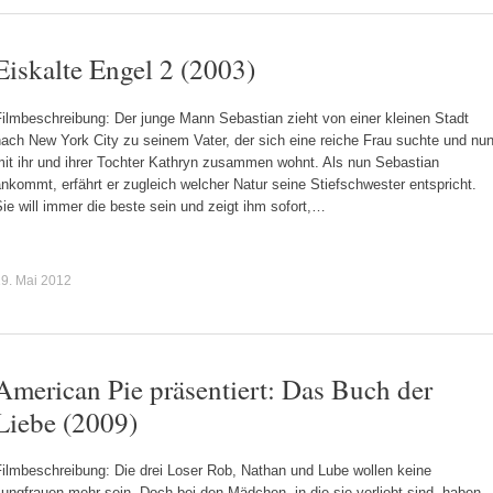
Eiskalte Engel 2 (2003)
ilmbeschreibung: Der junge Mann Sebastian zieht von einer kleinen Stadt
ach New York City zu seinem Vater, der sich eine reiche Frau suchte und nu
mit ihr und ihrer Tochter Kathryn zusammen wohnt. Als nun Sebastian
nkommt, erfährt er zugleich welcher Natur seine Stiefschwester entspricht.
ie will immer die beste sein und zeigt ihm sofort,…
9. Mai 2012
American Pie präsentiert: Das Buch der
Liebe (2009)
Filmbeschreibung: Die drei Loser Rob, Nathan und Lube wollen keine
ungfrauen mehr sein. Doch bei den Mädchen, in die sie verliebt sind, haben