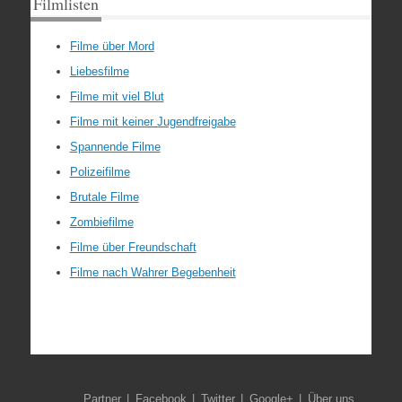
Filmlisten
Filme über Mord
Liebesfilme
Filme mit viel Blut
Filme mit keiner Jugendfreigabe
Spannende Filme
Polizeifilme
Brutale Filme
Zombiefilme
Filme über Freundschaft
Filme nach Wahrer Begebenheit
Partner
Facebook
Twitter
Google+
Über uns