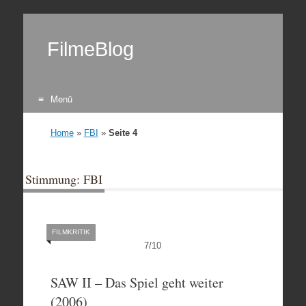
FilmeBlog
Menü
Zum Inhalt springen
Home
»
FBI
»
Seite 4
Stimmung: FBI
FILMKRITIK
7
/
10
SAW II – Das Spiel geht weiter
(2006)