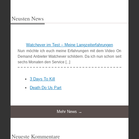
Neusten News
Watchever im Test – Meine Langzeiterfahrungen
Nun möchte ich euch meine Erfahrungen mit dem Video On
Demand Anbieter Watchever schildern. Da ich nun schon seit
sechs Monaten den Service [...]
3 Days To Kill
Death Do Us Part
Mehr News →
Neueste Kommentare