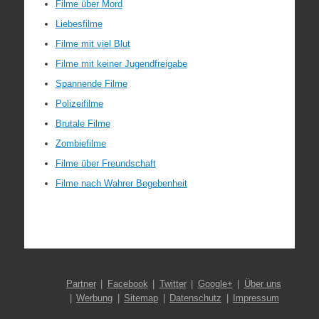
Filme über Mord
Liebesfilme
Filme mit viel Blut
Filme mit keiner Jugendfreigabe
Spannende Filme
Polizeifilme
Brutale Filme
Zombiefilme
Filme über Freundschaft
Filme nach Wahrer Begebenheit
Partner
Facebook
Twitter
Google+
Über uns
Werbung
Sitemap
Datenschutz
Impressum