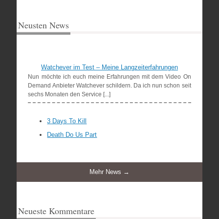
Neusten News
Watchever im Test – Meine Langzeiterfahrungen
Nun möchte ich euch meine Erfahrungen mit dem Video On
Demand Anbieter Watchever schildern. Da ich nun schon seit
sechs Monaten den Service [...]
3 Days To Kill
Death Do Us Part
Mehr News →
Neueste Kommentare