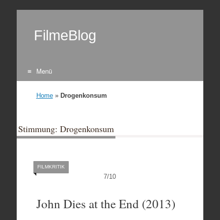
FilmeBlog
Menü
Zum Inhalt springen
Home
»
Drogenkonsum
Stimmung: Drogenkonsum
FILMKRITIK
7
/
10
John Dies at the End (2013)