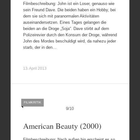
Filmbeschreibung: John ist ein Loser, genauso wie
sein Freund Dave. Die beiden haben ein Hobby, bei
dem sie sich mit paranormalen Aktivitäten
auseinandersetzen. Eines Tages gelangen die
beiden an die Droge „Soja“. Dave stirbt auf dem
Polizeirevier durch den Konsum der Droge, während
John des Mordes beschuldigt wird, da nahezu jeder
starb, der in den…
13. April 2013
FILMKRITIK
9
/
10
American Beauty (2000)
Filmbeschreibung: Nach außen hin erscheint es so,