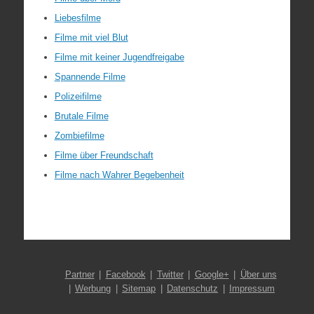
Liebesfilme
Filme mit viel Blut
Filme mit keiner Jugendfreigabe
Spannende Filme
Polizeifilme
Brutale Filme
Zombiefilme
Filme über Freundschaft
Filme nach Wahrer Begebenheit
Partner
Facebook
Twitter
Google+
Über uns
Werbung
Sitemap
Datenschutz
Impressum