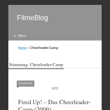
FilmeBlog
Menü
Zum Inhalt springen
Home
»
Cheerleader-Camp
Stimmung: Cheerleader-Camp
FILMKRITIK
6
/
10
Fired Up! – Das Cheerleader-
Camp (2009)