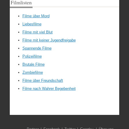
Filmlisten
Filme über Mord
Liebesfilme
Filme mit viel Blut
Filme mit keiner Jugendfreigabe
Spannende Filme
Polizeifilme
Brutale Filme
Zombiefilme
Filme über Freundschaft
Filme nach Wahrer Begebenheit