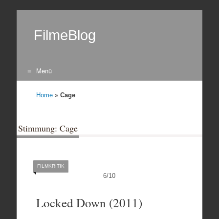
FilmeBlog
Menü
Zum Inhalt springen
Home
»
Cage
Stimmung: Cage
FILMKRITIK
6
/
10
Locked Down (2011)