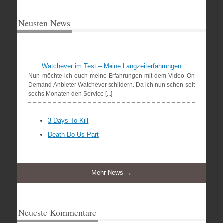
Neusten News
Watchever im Test – Meine Langzeiterfahrungen
Nun möchte ich euch meine Erfahrungen mit dem Video On
Demand Anbieter Watchever schildern. Da ich nun schon seit
sechs Monaten den Service [...]
3 Days To Kill
Death Do Us Part
Mehr News →
Neueste Kommentare