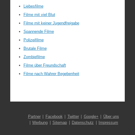
Liebesfilme
Filme mit viel Blut
Filme mit keiner Jugendfreigabe
Spannende Filme
Polizeifilme
Brutale Filme
Zombiefilme
Filme über Freundschaft
Filme nach Wahrer Begebenheit
Partner
Facebook
Twitter
Google+
Über uns
Werbung
Sitemap
Datenschutz
Impressum