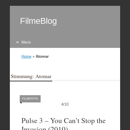
FilmeBlog
Menü
Zum Inhalt springen
Home
»
Atomar
Stimmung: Atomar
FILMKRITIK
4
/
10
Pulse 3 – You Can’t Stop the
Invasion (2010)