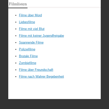
Filmlisten
Filme über Mord
Liebesfilme
Filme mit viel Blut
Filme mit keiner Jugendfreigabe
Spannende Filme
Polizeifilme
Brutale Filme
Zombiefilme
Filme über Freundschaft
Filme nach Wahrer Begebenheit