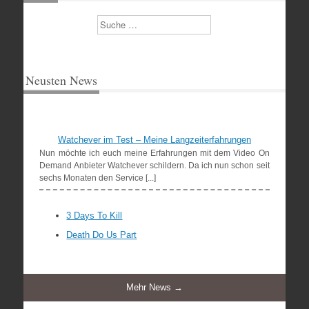
Suchen
Neusten News
Watchever im Test – Meine Langzeiterfahrungen
Nun möchte ich euch meine Erfahrungen mit dem Video On
Demand Anbieter Watchever schildern. Da ich nun schon seit
sechs Monaten den Service [...]
3 Days To Kill
Death Do Us Part
Mehr News →