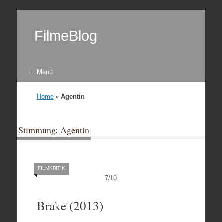
FilmeBlog
Menü
Zum Inhalt springen
Home
»
Agentin
Stimmung: Agentin
FILMKRITIK
7
/
10
Brake (2013)