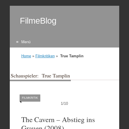
FilmeBlog
Menü
Zum Inhalt springen
Home
»
Filmkritiken
»
True Tamplin
Schauspieler: True Tamplin
FILMKRITIK
1
/
10
The Cavern – Abstieg ins
Grauen (2008)