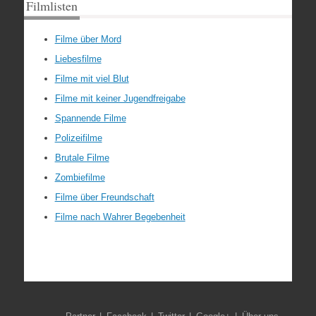
Filmlisten
Filme über Mord
Liebesfilme
Filme mit viel Blut
Filme mit keiner Jugendfreigabe
Spannende Filme
Polizeifilme
Brutale Filme
Zombiefilme
Filme über Freundschaft
Filme nach Wahrer Begebenheit