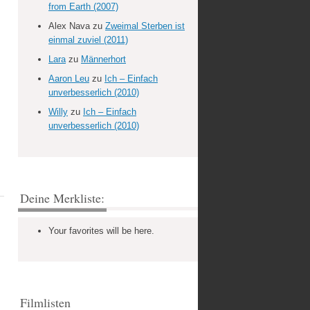
from Earth (2007)
Alex Nava
zu
Zweimal Sterben ist
einmal zuviel (2011)
Lara
zu
Männerhort
Aaron Leu
zu
Ich – Einfach
unverbesserlich (2010)
Willy
zu
Ich – Einfach
unverbesserlich (2010)
Deine Merkliste:
Your favorites will be here.
Filmlisten