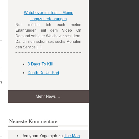
Watchever im Test – Meine
Langzeiterfahrungen
Nun möchte ich euch meine
Erfahrungen mit dem Video On
Demand Anbieter Watchever schildern.
Da ich nun schon seit sechs Monaten
den Service [...]
3 Days To Kill
s
Death Do Us Part
en
Mehr News →
Neueste Kommentare
Jeruyaan Yogarajah
zu
The Man