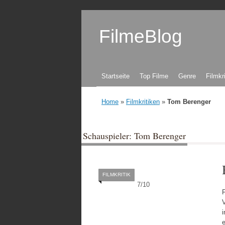
FilmeBlog
Zum Inhalt springen
Startseite
Top Filme
Genre
Filmkr
Home
»
Filmkritiken
»
Tom Berenger
Schauspieler: Tom Berenger
FILMKRITIK
7
/
10
F
i
e