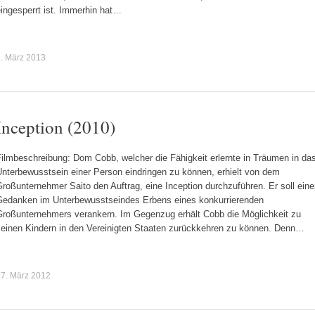
ingesperrt ist. Immerhin hat…
. März 2013
Inception (2010)
ilmbeschreibung: Dom Cobb, welcher die Fähigkeit erlernte in Träumen in da
Unterbewusstsein einer Person eindringen zu können, erhielt von dem
roßunternehmer Saito den Auftrag, eine Inception durchzuführen. Er soll ein
Gedanken im Unterbewusstseindes Erbens eines konkurrierenden
Großunternehmers verankern. Im Gegenzug erhält Cobb die Möglichkeit zu
seinen Kindern in den Vereinigten Staaten zurückkehren zu können. Denn…
7. März 2012