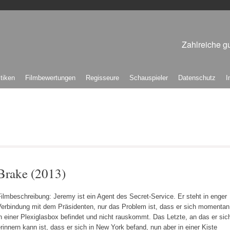
Zahlreiche gu
itiken
Filmbewertungen
Regisseure
Schauspieler
Datenschutz
I
Brake (2013)
ilmbeschreibung: Jeremy ist ein Agent des Secret-Service. Er steht in enger
Verbindung mit dem Präsidenten, nur das Problem ist, dass er sich momentan
n einer Plexiglasbox befindet und nicht rauskommt. Das Letzte, an das er sic
rinnern kann ist, dass er sich in New York befand, nun aber in einer Kiste