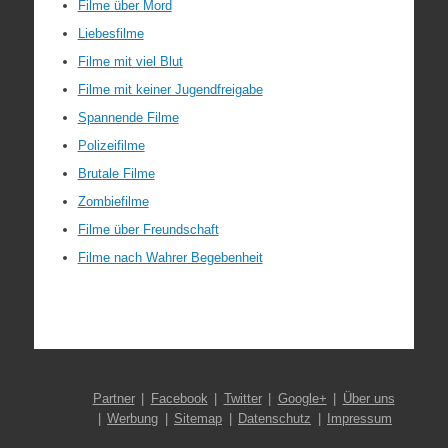
Filme über Mord
Liebesfilme
Filme mit viel Blut
Filme mit keiner Jugendfreigabe
Spannende Filme
Polizeifilme
Brutale Filme
Zombiefilme
Filme über Freundschaft
Filme nach Wahrer Begebenheit
Partner
Facebook
Twitter
Google+
Über uns
Werbung
Sitemap
Datenschutz
Impressum