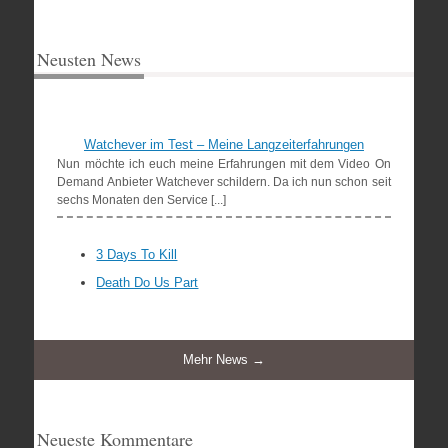
Neusten News
Watchever im Test – Meine Langzeiterfahrungen
Nun möchte ich euch meine Erfahrungen mit dem Video On
Demand Anbieter Watchever schildern. Da ich nun schon seit
sechs Monaten den Service [...]
3 Days To Kill
Death Do Us Part
Mehr News →
Neueste Kommentare