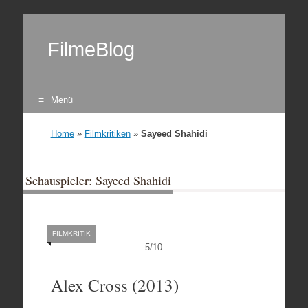
FilmeBlog
Menü
Zum Inhalt springen
Home
»
Filmkritiken
»
Sayeed Shahidi
Schauspieler: Sayeed Shahidi
FILMKRITIK
5
/
10
Alex Cross (2013)