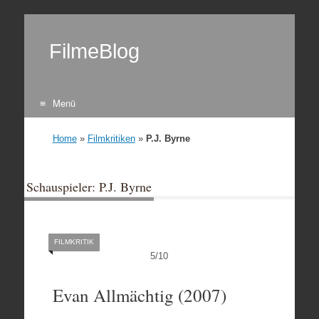
FilmeBlog
Menü
Zum Inhalt springen
Home
»
Filmkritiken
»
P.J. Byrne
Schauspieler: P.J. Byrne
FILMKRITIK
5
/
10
Evan Allmächtig (2007)