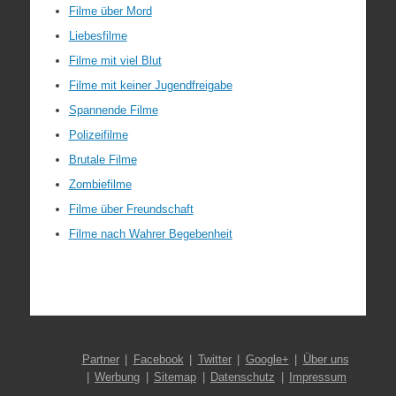
Filme über Mord
Liebesfilme
Filme mit viel Blut
Filme mit keiner Jugendfreigabe
Spannende Filme
Polizeifilme
Brutale Filme
Zombiefilme
Filme über Freundschaft
Filme nach Wahrer Begebenheit
Partner
Facebook
Twitter
Google+
Über uns
Werbung
Sitemap
Datenschutz
Impressum