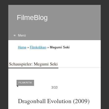
FilmeBlog
Menü
Zum Inhalt springen
Home
»
Filmkritiken
»
Megumi Seki
Schauspieler: Megumi Seki
FILMKRITIK
3
/
10
Dragonball Evolution (2009)