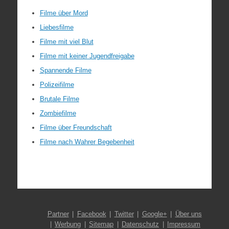
Filme über Mord
Liebesfilme
Filme mit viel Blut
Filme mit keiner Jugendfreigabe
Spannende Filme
Polizeifilme
Brutale Filme
Zombiefilme
Filme über Freundschaft
Filme nach Wahrer Begebenheit
Partner
Facebook
Twitter
Google+
Über uns
Werbung
Sitemap
Datenschutz
Impressum