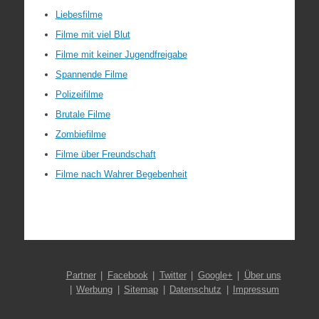
Liebesfilme
Filme mit viel Blut
Filme mit keiner Jugendfreigabe
Spannende Filme
Polizeifilme
Brutale Filme
Zombiefilme
Filme über Freundschaft
Filme nach Wahrer Begebenheit
Partner
Facebook
Twitter
Google+
Über uns
Werbung
Sitemap
Datenschutz
Impressum