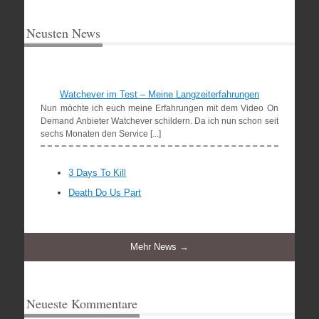
Neusten News
Watchever im Test – Meine Langzeiterfahrungen
Nun möchte ich euch meine Erfahrungen mit dem Video On
Demand Anbieter Watchever schildern. Da ich nun schon seit
sechs Monaten den Service [...]
3 Days To Kill
Death Do Us Part
Mehr News →
Neueste Kommentare