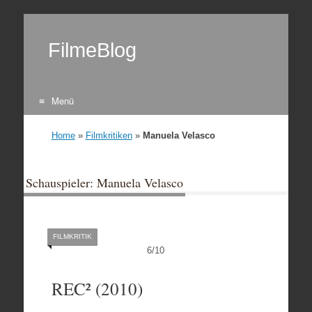
FilmeBlog
Menü
Zum Inhalt springen
Home
»
Filmkritiken
»
Manuela Velasco
Schauspieler: Manuela Velasco
FILMKRITIK
6
/
10
REC² (2010)