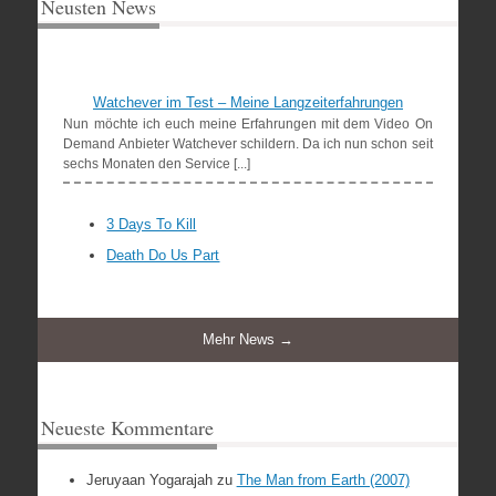
Neusten News
Watchever im Test – Meine Langzeiterfahrungen
Nun möchte ich euch meine Erfahrungen mit dem Video On
Demand Anbieter Watchever schildern. Da ich nun schon seit
sechs Monaten den Service [...]
3 Days To Kill
Death Do Us Part
Mehr News →
Neueste Kommentare
Jeruyaan Yogarajah
zu
The Man from Earth (2007)