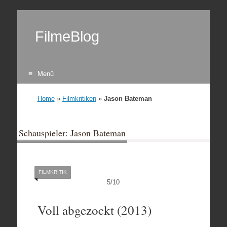
FilmeBlog
Menü
Zum Inhalt springen
Home
»
Filmkritiken
»
Jason Bateman
Schauspieler: Jason Bateman
FILMKRITIK
5
/
10
Voll abgezockt (2013)