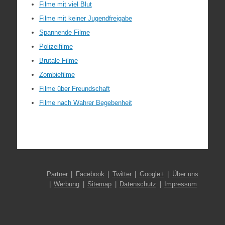
Filme mit viel Blut
Filme mit keiner Jugendfreigabe
Spannende Filme
Polizeifilme
Brutale Filme
Zombiefilme
Filme über Freundschaft
Filme nach Wahrer Begebenheit
Partner
Facebook
Twitter
Google+
Über uns
Werbung
Sitemap
Datenschutz
Impressum