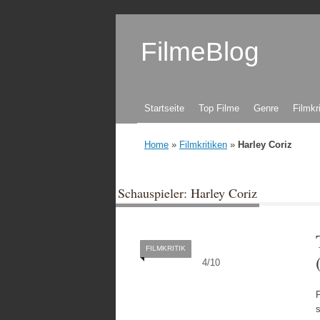
FilmeBlog
Zum Inhalt springen
Startseite
Top Filme
Genre
Filmkr
Home
»
Filmkritiken
»
Harley Coriz
Schauspieler: Harley Coriz
FILMKRITIK
4
/
10
s