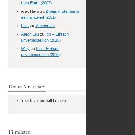
from Earth (2007)
Alex Nava
zu
Zweimal Sterben ist
einmal zuviel (2011)
Lara
zu
Männerhort
Aaron Leu
zu
Ich – Einfach
unverbesserlich (2010)
Willy
zu
Ich – Einfach
unverbesserlich (2010)
Deine Merkliste:
Your favorites will be here.
Filmlisten