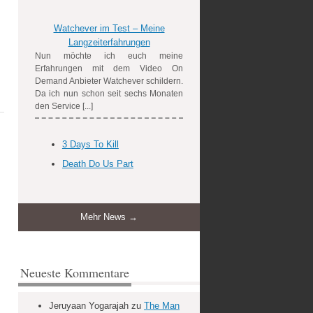
Watchever im Test – Meine
Langzeiterfahrungen
Nun möchte ich euch meine
Erfahrungen mit dem Video On
Demand Anbieter Watchever schildern.
Da ich nun schon seit sechs Monaten
den Service [...]
3 Days To Kill
Death Do Us Part
Mehr News →
Neueste Kommentare
Jeruyaan Yogarajah
zu
The Man