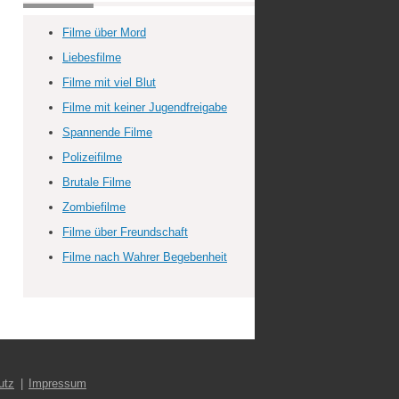
Filme über Mord
Liebesfilme
Filme mit viel Blut
Filme mit keiner Jugendfreigabe
Spannende Filme
Polizeifilme
Brutale Filme
Zombiefilme
Filme über Freundschaft
Filme nach Wahrer Begebenheit
utz
Impressum