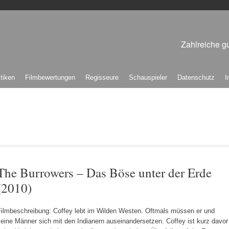
Zahlreiche gu
itiken
Filmbewertungen
Regisseure
Schauspieler
Datenschutz
I
The Burrowers – Das Böse unter der Erde
(2010)
Filmbeschreibung: Coffey lebt im Wilden Westen. Oftmals müssen er und
eine Männer sich mit den Indianern auseinandersetzen. Coffey ist kurz davor