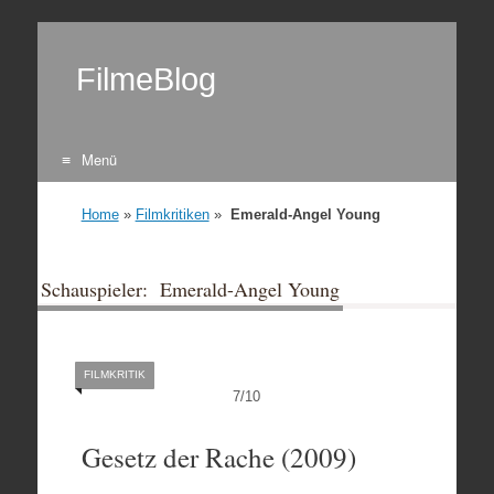
FilmeBlog
Menü
Zum Inhalt springen
Home
»
Filmkritiken
»
Emerald-Angel Young
Schauspieler: Emerald-Angel Young
FILMKRITIK
7
/
10
Gesetz der Rache (2009)