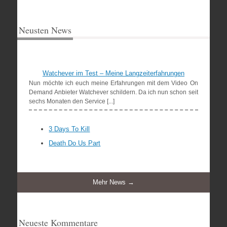
Neusten News
Watchever im Test – Meine Langzeiterfahrungen
Nun möchte ich euch meine Erfahrungen mit dem Video On
Demand Anbieter Watchever schildern. Da ich nun schon seit
sechs Monaten den Service [...]
3 Days To Kill
Death Do Us Part
Mehr News →
Neueste Kommentare