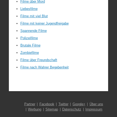
Filme über Mord
Liebesfilme
Filme mit viel Blut
Filme mit keiner Jugendfreigabe
Spannende Filme
Polizeifilme
Brutale Filme
Zombiefilme
Filme über Freundschaft
Filme nach Wahrer Begebenheit
Partner
Facebook
Twitter
Google+
Über uns
Werbung
Sitemap
Datenschutz
Impressum