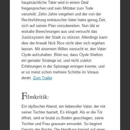
hauptsächliche Täter wird in einem Deal
freigesprochen und sein Mittäter zum Tode
verurteilt. Zehn Jahre vergehen und der von der
Rechtsführung enttäuschte Vater hatte genug Zeit,
sich auf seinen Plan vorzubereiten. Nun übt er
eiskalte Berechnungen aus und versucht das
Justizsystem der Stadt zu stürzen. Allerdings kann
dies der Anwalt Nick Rice nicht über sich ergehen
lassen. Mit eisernem Willen versucht er, den Vater
Clyde aufzuhalten. Blöd nur, dass Clyde Shelton
ein genialer Stratege ist, und nicht zuletzt
Erfahrungen in der Spionage erringen konnte, und
er so meist schon mehrere Schritte im Voraus
denkt.
Zum Trailer
F
ilmkritik:
Ein idyllischer Abend, ein liebevoller Vater, der mit
seiner Tochter bastelt, Es klingelt. Als er die Tür
öffnet, wird er brutal zu Boden geschlagen, seine
Tochter und Frau grausam ermordet. So beginnt
Gesetz der Rache. Die Handlung basiert auf einer