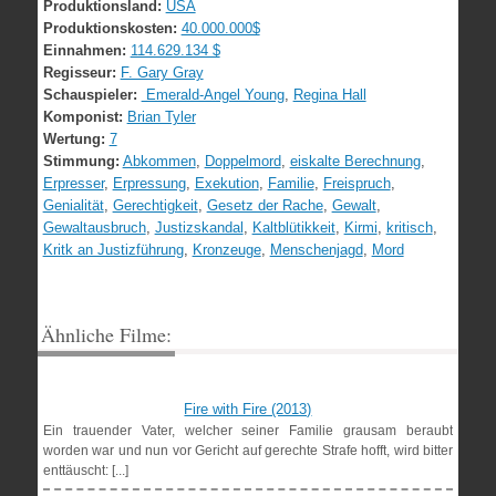
Produktionsland:
USA
Produktionskosten:
40.000.000$
Einnahmen:
114.629.134 $
Regisseur:
F. Gary Gray
Schauspieler:
Emerald-Angel Young
,
Regina Hall
Komponist:
Brian Tyler
Wertung:
7
Stimmung:
Abkommen
,
Doppelmord
,
eiskalte Berechnung
,
Erpresser
,
Erpressung
,
Exekution
,
Familie
,
Freispruch
,
Genialität
,
Gerechtigkeit
,
Gesetz der Rache
,
Gewalt
,
Gewaltausbruch
,
Justizskandal
,
Kaltblütikkeit
,
Kirmi
,
kritisch
,
Kritk an Justizführung
,
Kronzeuge
,
Menschenjagd
,
Mord
Ähnliche Filme:
Fire with Fire (2013)
Ein trauender Vater, welcher seiner Familie grausam beraubt
worden war und nun vor Gericht auf gerechte Strafe hofft, wird bitter
enttäuscht: [...]