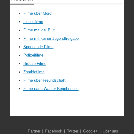
Filme über Mord
Liebesfilme
Filme mit viel Blut
Filme mit keiner Jugendfreigabe
Spannende Filme
Polizeifilme
Brutale Filme
Zombiefilme
Filme über Freundschaft
Filme nach Wahrer Begebenheit
Partner
Facebook
Twitter
Google+
Über uns