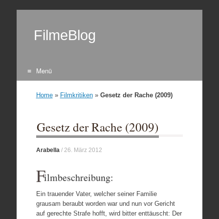
FilmeBlog
Menü
Zum Inhalt springen
Home
»
Filmkritiken
»
Gesetz der Rache (2009)
Gesetz der Rache (2009)
Arabella
/
26. März 2012
F
ilmbeschreibung:
Ein trauender Vater, welcher seiner Familie
grausam beraubt worden war und nun vor Gericht
auf gerechte Strafe hofft, wird bitter enttäuscht: Der