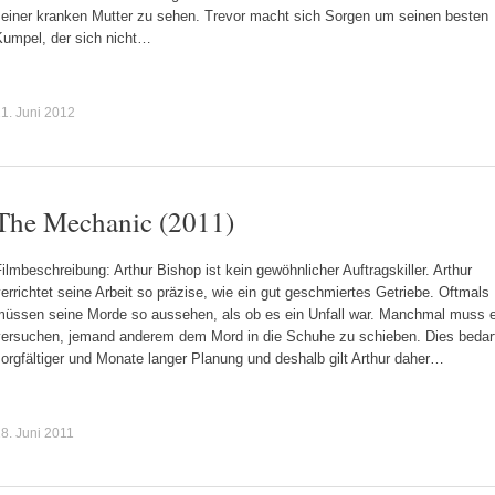
seiner kranken Mutter zu sehen. Trevor macht sich Sorgen um seinen besten
Kumpel, der sich nicht…
1. Juni 2012
The Mechanic (2011)
ilmbeschreibung: Arthur Bishop ist kein gewöhnlicher Auftragskiller. Arthur
errichtet seine Arbeit so präzise, wie ein gut geschmiertes Getriebe. Oftmals
müssen seine Morde so aussehen, als ob es ein Unfall war. Manchmal muss e
versuchen, jemand anderem dem Mord in die Schuhe zu schieben. Dies bedar
orgfältiger und Monate langer Planung und deshalb gilt Arthur daher…
8. Juni 2011