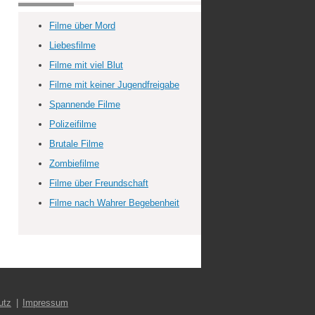
Filme über Mord
Liebesfilme
Filme mit viel Blut
Filme mit keiner Jugendfreigabe
Spannende Filme
Polizeifilme
Brutale Filme
Zombiefilme
Filme über Freundschaft
Filme nach Wahrer Begebenheit
utz
Impressum