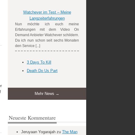
Watchever im Test – Meine
Langzeiterfahrungen
Nun möchte ich euch meine
Erfahrungen mit dem Video On
Demand Anbieter Watchever schildern.
Da ich nun schon seit sechs Monaten
den Service [...]
3 Days To Kill
Death Do Us Part
r
f
Mehr News →
Neueste Kommentare
Jeruyaan Yogarajah
zu
The Man