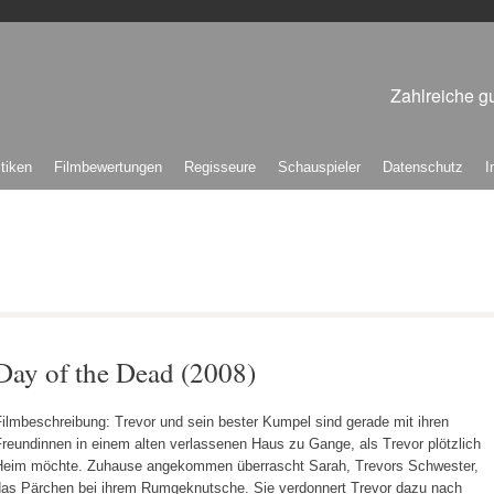
Zahlreiche gu
itiken
Filmbewertungen
Regisseure
Schauspieler
Datenschutz
I
Day of the Dead (2008)
ilmbeschreibung: Trevor und sein bester Kumpel sind gerade mit ihren
reundinnen in einem alten verlassenen Haus zu Gange, als Trevor plötzlich
Heim möchte. Zuhause angekommen überrascht Sarah, Trevors Schwester,
das Pärchen bei ihrem Rumgeknutsche. Sie verdonnert Trevor dazu nach