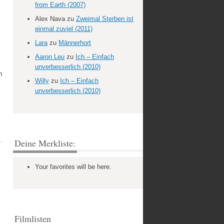
from Earth (2007)
Alex Nava
zu
Zweimal Sterben ist
einmal zuviel (2011)
Lara
zu
Männerhort
Aaron Leu
zu
Ich – Einfach
unverbesserlich (2010)
h
Willy
zu
Ich – Einfach
unverbesserlich (2010)
Deine Merkliste:
Your favorites will be here.
Filmlisten