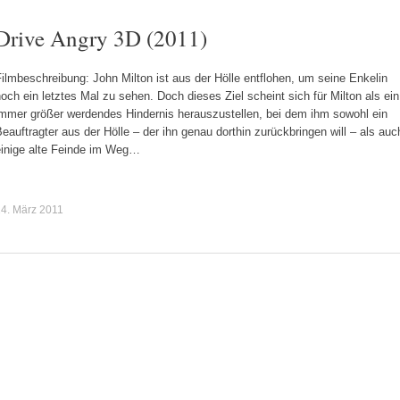
Drive Angry 3D (2011)
ilmbeschreibung: John Milton ist aus der Hölle entflohen, um seine Enkelin
och ein letztes Mal zu sehen. Doch dieses Ziel scheint sich für Milton als ein
immer größer werdendes Hindernis herauszustellen, bei dem ihm sowohl ein
eauftragter aus der Hölle – der ihn genau dorthin zurückbringen will – als auc
einige alte Feinde im Weg…
4. März 2011