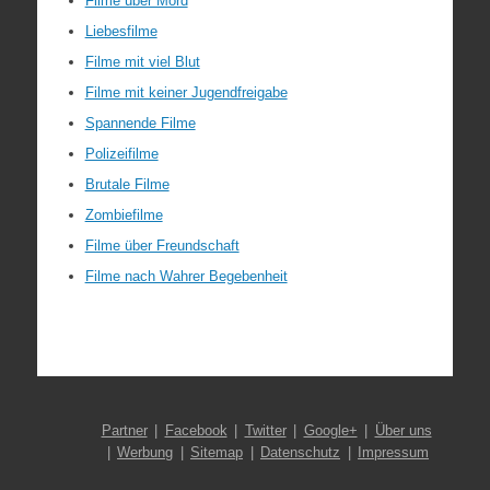
Filme über Mord
Liebesfilme
Filme mit viel Blut
Filme mit keiner Jugendfreigabe
Spannende Filme
Polizeifilme
Brutale Filme
Zombiefilme
Filme über Freundschaft
Filme nach Wahrer Begebenheit
Partner
Facebook
Twitter
Google+
Über uns
Werbung
Sitemap
Datenschutz
Impressum