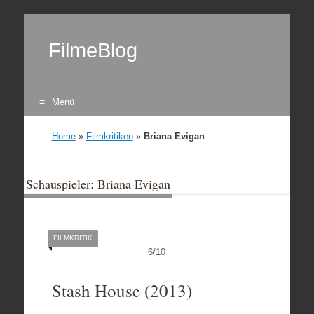
FilmeBlog
Menü
Zum Inhalt springen
Home
»
Filmkritiken
»
Briana Evigan
Schauspieler: Briana Evigan
FILMKRITIK
6
/
10
Stash House (2013)