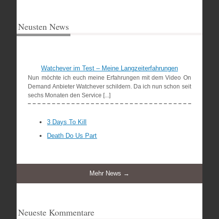
Neusten News
Watchever im Test – Meine Langzeiterfahrungen
Nun möchte ich euch meine Erfahrungen mit dem Video On
Demand Anbieter Watchever schildern. Da ich nun schon seit
sechs Monaten den Service [...]
3 Days To Kill
Death Do Us Part
Mehr News →
Neueste Kommentare