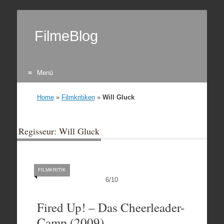
FilmeBlog
Menü
Zum Inhalt springen
Home
»
Filmkritiken
»
Will Gluck
Regisseur: Will Gluck
FILMKRITIK
6
/
10
Fired Up! – Das Cheerleader-
Camp (2009)